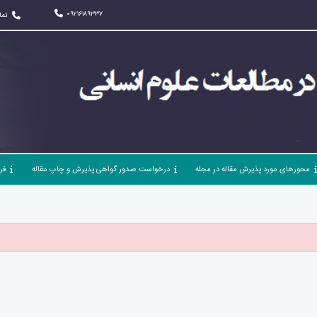
09216189337
تما
محورهای مورد پذیرش مقاله در مجله
درخواست صدور گواهی پذیرش و چاپ مقاله
فر