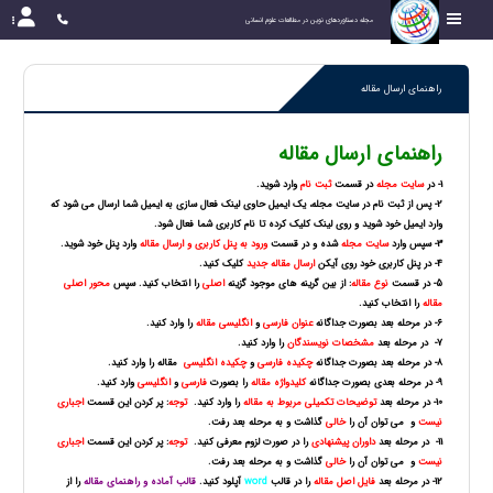
مجله دستاوردهای نوین در مطالعات علوم انسانی
راهنمای ارسال مقاله
راهنمای ارسال مقاله
1- در
سایت مجله
در قسمت
ثبت نام
وارد شوید.
2- پس از ثبت نام در سایت مجله، یک ایمیل حاوی لینک فعال سازی به ایمیل شما ارسال می شود که
وارد ایمیل خود شوید و روی لینک کلیک کرده تا نام کاربری شما فعال شود.
3- سپس وارد
سایت مجله
شده و در قسمت
ورود به پنل کاربری و ارسال مقاله
وارد پنل خود شوید.
4- در پنل کاربری خود روی آیکن
ارسال مقاله جدید
کلیک کنید.
5- در قسمت
نوع مقاله
: از بین گرینه های موجود گزینه
اصلی
را انتخاب کنید. سپس
محور اصلی
مقاله
را انتخاب کنید.
6- در مرحله بعد بصورت جداگانه
عنوان فارسی
و
انگلیسی مقاله
را وارد کنید.
7- در مرحله بعد
مشخصات نویسندگان
را وارد کنید.
8- در مرحله بعد بصورت جداگانه
چکیده فارسی
و
چکیده انگلیسی
مقاله را وارد کنید.
9- در مرحله بعدی بصورت جداگانه
کلیدواژه مقاله
را بصورت
فارسی
و
انگلیسی
وارد کنید.
10- در مرحله بعد
توضیحات تکمیلی مربوط به مقاله
را وارد کنید.
توجه
: پر کردن این قسمت
اجباری
نیست
و می توان آن را
خالی
گذاشت و به مرحله بعد رفت.
11- در مرحله بعد
داوران پیشنهادی
را در صورت لزوم معرفی کنید.
توجه
: پر کردن این قسمت
اجباری
نیست
و می توان آن را
خالی
گذاشت و به مرحله بعد رفت.
12- در مرحله بعد
فایل اصل مقاله
را در قالب
word
آپلود کنید.
قالب آماده و راهنمای مقاله
را از