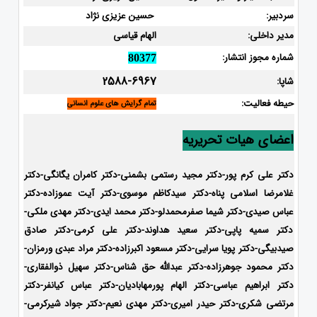
سردبیر:
حسین عزیزی نژاد
مدیر داخلی:
الهام قیاسی
شماره مجوز انتشار:
80377
2588-6967
شاپا:
حیطه فعالیت:
تمام گرایش های علوم انسانی
اعضای هیات تحریریه
دکتر علی کرم پور-دکتر مجید رستمی بشمنی-
دکتر کامران یگانگی-دکتر
غلامرضا اسلامی پناه-دکتر سیدکاظم موسوی-دکتر آیت عموزاده-دکتر
عباس صیدی-دکتر شیما صفرمحمدلو-دکتر محمد ایدی-
دکتر مهدی ملکی-
دکتر سمیه پاپی-دکتر سعید هداوند-دکتر علی کرمی-دکتر صادق
صیدبیگی-دکتر پویا سرایی-دکتر مسعود اکبرزاده-دکتر مراد عبدی ورمزان-
دکتر محمود جوهرزاده-دکتر عبدالله حق شناس-دکتر سهیل ذوالفقاری-
دکتر ابراهیم عباسی-دکتر الهام پورمهابادیان-دکتر عباس کیانفر-دکتر
مرتضی شکری-دکتر حیدر امیری-دکتر مهدی نعیم-دکتر جواد شیرکرمی-