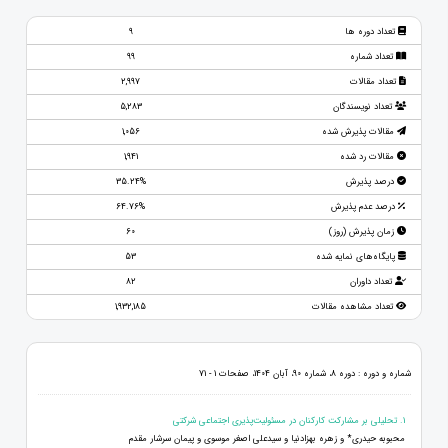
تعداد دوره ها
9
تعداد شماره
99
تعداد مقالات
2,997
تعداد نویسندگان
5,283
مقالات پذیرش شده
1,056
مقالات رد شده
1,941
درصد پذیرش
35.24%
درصد عدم پذیرش
64.76%
زمان پذیرش (روز)
60
پایگاه‌های نمایه شده
53
تعداد داوران
82
تعداد مشاهده مقالات
1,932,185
شماره و دوره : دوره 8، شماره 90، آبان 1404، صفحات 1 - 71
1. تحلیلی بر مشارکت کارکنان در مسئولیت‌پذیری اجتماعی شرکتی
محبوبه حیدری* و زهره بهزادنیا و سیدعلی اصغر موسوی و پیمان سرشار مقدم