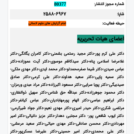
شماره مجوز انتشار:
80377
2588-6967
شاپا:
حیطه فعالیت:
تمام گرایش های علوم انسانی
اعضای هیات تحریریه
دکتر علی کرم پور-دکتر مجید رستمی بشمنی-
دکتر کامران یگانگی-دکتر
غلامرضا اسلامی پناه-دکتر سیدکاظم موسوی-دکتر آیت عموزاده-دکتر
عباس صیدی-دکتر شیما صفرمحمدلو-دکتر محمد ایدی-
دکتر مهدی ملکی-
دکتر سمیه پاپی-دکتر سعید هداوند-دکتر علی کرمی-دکتر صادق
صیدبیگی-دکتر پویا سرایی-دکتر مسعود اکبرزاده-دکتر مراد عبدی ورمزان-
دکتر محمود جوهرزاده-دکتر عبدالله حق شناس-دکتر سهیل ذوالفقاری-
دکتر ابراهیم عباسی-دکتر الهام پورمهابادیان-دکتر عباس کیانفر-دکتر
مرتضی شکری-دکتر حیدر امیری-دکتر مهدی نعیم-دکتر جواد شیرکرمی-
دکتر ایوب شافعی پور- دکتر مجتبی دهدار-دکتر عزیز دانیالی-دکتر امیر
مهردادی-دکتر محسن صادقی-دکتر مهدی حیاتی-دکتر سعید مرعشی-
دکتر علی محمدی-دکتر امیر حسینی-دکتر علیرضا عسکرپور-دکتر