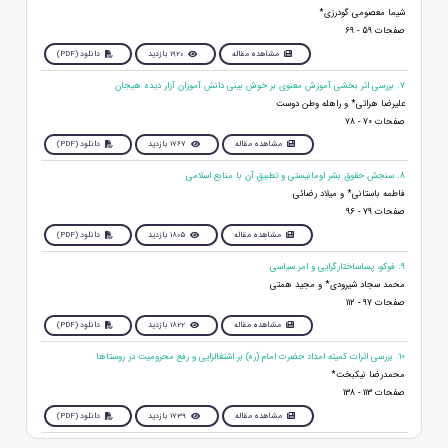
شیما معصومی گودرزی*
صفحات 59 - 69
مشاهده مقاله
1920 بازدید
دانلود (PDF)
7. بررسی اثر بخشی آموزش معنوی بر خوش بینی دانش آموزان آزار دیده هیجان
علیرضا هراتی* و راهله وطن دوست
صفحات 70 - 78
مشاهده مقاله
1767 بازدید
دانلود (PDF)
8. سنجش حقوق بشر اومانیستی و تطبیق آن با منابع اسلامی
فاطمه باستانی* و میلاد رضائی
صفحات 79 - 96
مشاهده مقاله
1805 بازدید
دانلود (PDF)
9. فوکو، پساساختارگرایی و امر سیاسی
محمد سجاد شیرودی* و مجید همتی
صفحات 97 - 112
مشاهده مقاله
1822 بازدید
دانلود (PDF)
10. بررسی اثرات کمیته امداد حضرت امام (ره) بر اشتغالزایی و رفع محرومیت در روستاها
محمدرضا نیکبخت*
صفحات 113 - 138
مشاهده مقاله
1739 بازدید
دانلود (PDF)