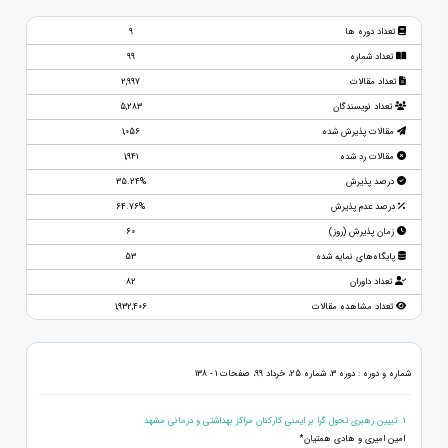
تعداد دوره ها
9
تعداد شماره
99
تعداد مقالات
2,997
تعداد نویسندگان
5,283
مقالات پذیرش شده
1,056
مقالات رد شده
1,941
درصد پذیرش
35.24%
درصد عدم پذیرش
64.76%
زمان پذیرش (روز)
60
پایگاه‌های نمایه شده
53
تعداد داوران
82
تعداد مشاهده مقالات
1,932,406
شماره و دوره : دوره 3، شماره 25، خرداد 99، صفحات 1 - 138
1. تبیین رهبری تحول گرا بر ایمنی کارکنان مراکز بهداشتی و درمانی مشهد
امین امیری و هادی همتیان*