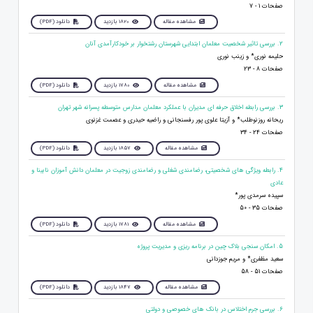
صفحات 1 - 7
مشاهده مقاله
1820 بازدید
دانلود (PDF)
2. بررسی تاثیر شخصیت معلمان ابتدایی شهرستان رشتخوار بر خودکارآمدی آنان
حلیمه نوری* و زینب نوری
صفحات 8 - 23
مشاهده مقاله
1780 بازدید
دانلود (PDF)
3. بررسی رابطه اخلاق حرفه ای مدیران با عملکرد معلمان مدارس متوسطه پسرانه شهر تهران
ریحانه روزنوطلب* و آزیتا علوی پور رفسنجانی و راضیه حیدری و عصمت غزنوی
صفحات 24 - 34
مشاهده مقاله
1857 بازدید
دانلود (PDF)
4. رابطه ‌ويژگی های شخصيتی، رضامندی شغلی و رضامندی زوجيت در معلمان دانش‌ آموزان نابينا و
عادی
سپیده سرمدی پور*
صفحات 35 - 50
مشاهده مقاله
1781 بازدید
دانلود (PDF)
5. امکان سنجی بلاک چین در برنامه ریزی و مدیریت پروژه
سعید مظفری* و مریم جوزدانی
صفحات 51 - 58
مشاهده مقاله
1847 بازدید
دانلود (PDF)
6. بررسی جرم اختلاس در بانک های خصوصی و دولتی