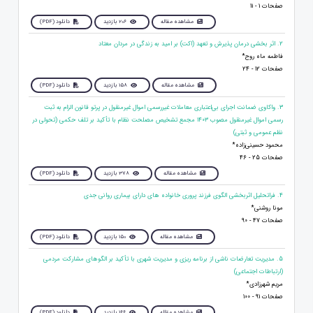
صفحات 1 - 11
مشاهده مقاله
206 بازدید
دانلود (PDF)
2. اثر بخشی درمان پذیرش و تعهد (اکت) بر امید به زندگی در مردان معتاد
فاطمه ماه روح*
صفحات 12 - 24
مشاهده مقاله
158 بازدید
دانلود (PDF)
3. واکاوی ضمانت اجرای بی‌اعتباری معاملات غیررسمی اموال غیرمنقول در پرتو قانون الزام به ثبت
رسمی اموال غیرمنقول مصوب ۱۴۰۳ مجمع تشخیص مصلحت نظام با تأکید بر تلف حکمی (تحولی در
نظم عمومی و ثبتی)
محمود حسینی‌زاده*
صفحات 25 - 46
مشاهده مقاله
378 بازدید
دانلود (PDF)
4. فراتحليل اثربخشی الگوی فرزند پروری خانواده های دارای بيماری روانی جدی
مونا روشنی*
صفحات 47 - 90
مشاهده مقاله
150 بازدید
دانلود (PDF)
5. مدیریت تعارضات ناشی از برنامه ریزی و مدیریت شهری با تأکید بر الگوهای مشارکت مردمی
(ارتباطات اجتماعی)
مریم شهرزادی*
صفحات 91 - 100
مشاهده مقاله
166 بازدید
دانلود (PDF)