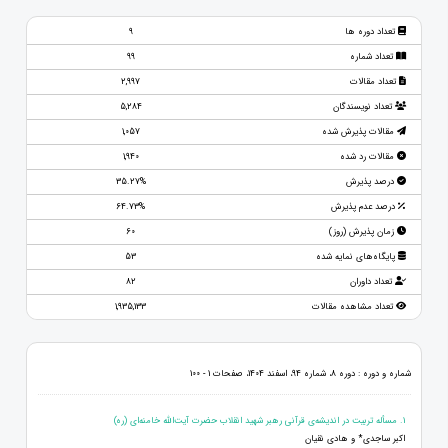
تعداد دوره ها
9
تعداد شماره
99
تعداد مقالات
2,997
تعداد نویسندگان
5,284
مقالات پذیرش شده
1,057
مقالات رد شده
1,940
درصد پذیرش
35.27%
درصد عدم پذیرش
64.73%
زمان پذیرش (روز)
60
پایگاه‌های نمایه شده
53
تعداد داوران
82
تعداد مشاهده مقالات
1,935,133
شماره و دوره : دوره 8، شماره 94، اسفند 1404، صفحات 1 - 100
1. مسأله تربیت در اندیشه‌ی قرآنی رهبر شهید انقلاب حضرت آیت‌الله خامنه‌ای (ره)
اکبر ساجدی* و هادی نقیان