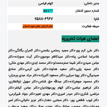
مدیر داخلی:
الهام قیاسی
شماره مجوز انتشار:
80377
2588-6967
شاپا:
حیطه فعالیت:
تمام گرایش های علوم انسانی
اعضای هیات تحریریه
دکتر علی کرم پور-دکتر مجید رستمی بشمنی-
دکتر کامران یگانگی-دکتر
غلامرضا اسلامی پناه-دکتر سیدکاظم موسوی-دکتر آیت عموزاده-دکتر
عباس صیدی-دکتر شیما صفرمحمدلو-دکتر محمد ایدی-
دکتر مهدی ملکی-
دکتر سمیه پاپی-دکتر سعید هداوند-دکتر علی کرمی-دکتر صادق
صیدبیگی-دکتر پویا سرایی-دکتر مسعود اکبرزاده-دکتر مراد عبدی ورمزان-
دکتر محمود جوهرزاده-دکتر عبدالله حق شناس-دکتر سهیل ذوالفقاری-
دکتر ابراهیم عباسی-دکتر الهام پورمهابادیان-دکتر عباس کیانفر-دکتر
مرتضی شکری-دکتر حیدر امیری-دکتر مهدی نعیم-دکتر جواد شیرکرمی-
دکتر ایوب شافعی پور- دکتر مجتبی دهدار-دکتر عزیز دانیالی-دکتر امیر
مهردادی-دکتر محسن صادقی-دکتر مهدی حیاتی-دکتر سعید مرعشی-