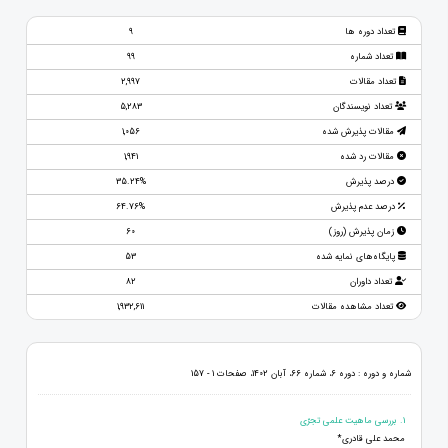
تعداد دوره ها
9
تعداد شماره
99
تعداد مقالات
2,997
تعداد نویسندگان
5,283
مقالات پذیرش شده
1,056
مقالات رد شده
1,941
درصد پذیرش
35.24%
درصد عدم پذیرش
64.76%
زمان پذیرش (روز)
60
پایگاه‌های نمایه شده
53
تعداد داوران
82
تعداد مشاهده مقالات
1,932,611
شماره و دوره : دوره 6، شماره 66، آبان 1402، صفحات 1 - 157
1. بررسی ماهیت علمی تجرّی
محمد علی قادری*