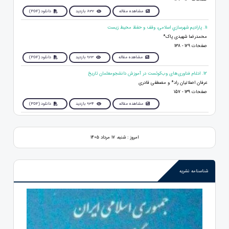
مشاهده مقاله
832 بازدید
دانلود (PDF)
11. پارادیم‌ شهرسازي اسلامی‌، وقف‌ و حفظ‌ محیط‌ زیست‌
محمدرضا شهیدی پاک*
صفحات 129 - 138
مشاهده مقاله
923 بازدید
دانلود (PDF)
12. ادغام فناوری‌های وب‌کوئست‌ در آموزش دانشجومعلمان تاریخ
عرفان اصلانیان راد* و مصطفی قادری
صفحات 139 - 157
مشاهده مقاله
934 بازدید
دانلود (PDF)
امروز : شنبه، ۱۷ مرداد ۱۴۰۵
شناسنامه نشریه