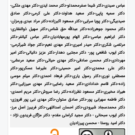
عباس صیدی-دکتر شیما صفرمحمدلو-دکتر محمد ایدی-
دکتر مهدی ملکی-
دکتر سمیه پاپی-دکتر سعید هداوند-دکتر علی کرمی-دکتر صادق
صیدبیگی-دکتر پویا سرایی-دکتر مسعود اکبرزاده-دکتر مراد عبدی ورمزان-
دکتر محمود جوهرزاده-دکتر عبدالله حق شناس-دکتر سهیل ذوالفقاری-
دکتر ابراهیم عباسی-دکتر الهام پورمهابادیان-دکتر عباس کیانفر-دکتر
مرتضی شکری-دکتر حیدر امیری-دکتر مهدی نعیم-دکتر جواد شیرکرمی-
دکتر ایوب شافعی پور- دکتر مجتبی دهدار-دکتر عزیز دانیالی-دکتر امیر
مهردادی-دکتر محسن صادقی-دکتر مهدی حیاتی-دکتر سعید مرعشی-
دکتر علی محمدی-دکتر امیر حسینی-دکتر علیرضا عسکرپور-دکتر
مصطفی نوری-دکتر رسول یاری-دکتر فرهاد احمدی-دکتر میثم موسی
زاده-
دکتر قاسم خدادادی-دکتر سعید رضایی-دکتر مهدی میرزایی-دکتر
هیراد مخیری-
دکتر مسعود نظرزاده-دکتر رضا سروش-دکتر مریم احمدی-
دکتر فاطمه سهرابی پور-دکتر صادق ستوان-دکتر مهدی نبی پور افروزی-
دکتر محمدسجاد شیرودی-
دکتر احسان اسداللهی-
دکتر فریبرز اصل مرز-
دکتر ایوب سبحانی - دکتر مجید کرامتی مقدم- دکتر مژگان فریدون نژاد -
دکتر امید روستا - محسن پیرزادیان