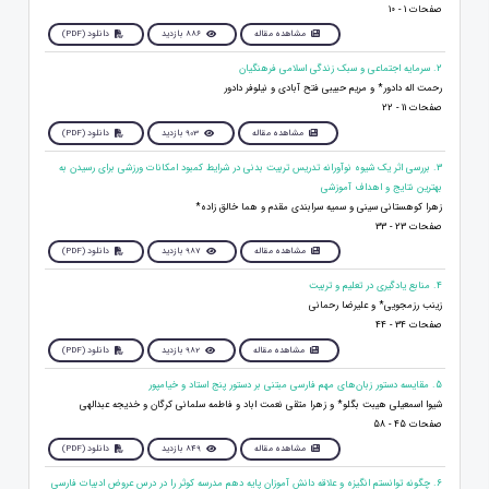
صفحات 1 - 10
مشاهده مقاله
886 بازدید
دانلود (PDF)
2. سرمایه اجتماعی و سبک زندگی اسلامی فرهنگیان
رحمت اله دادور* و مریم حبیبی فتح آبادی و نیلوفر دادور
صفحات 11 - 22
مشاهده مقاله
903 بازدید
دانلود (PDF)
3. بررسی اثر یک شیوه نوآورانه­ تدریس تربیت بدنی در شرایط کمبود امکانات ورزشی برای رسیدن به
بهترین نتایج و اهداف آموزشی
زهرا کوهستانی سینی و سمیه سرابندی مقدم و هما خالق زاده*
صفحات 23 - 33
مشاهده مقاله
987 بازدید
دانلود (PDF)
4. منابع یادگیری در تعلیم و تربیت
زینب رزمجویی* و علیرضا رحمانی
صفحات 34 - 44
مشاهده مقاله
982 بازدید
دانلود (PDF)
5. مقایسه دستور زبان‌های مهم فارسی مبتنی بر دستور پنج استاد و خیامپور
شیوا اسمعیلی هیبت بگلو* و زهرا متقی نعمت اباد و فاطمه سلمانی کرگان و خدیجه عبدالهی
صفحات 45 - 58
مشاهده مقاله
849 بازدید
دانلود (PDF)
6. چگونه توانستم انگیزه و علاقه دانش آموزان پایه دهم مدرسه کوثر را در درس عروض ادبیات فارسی