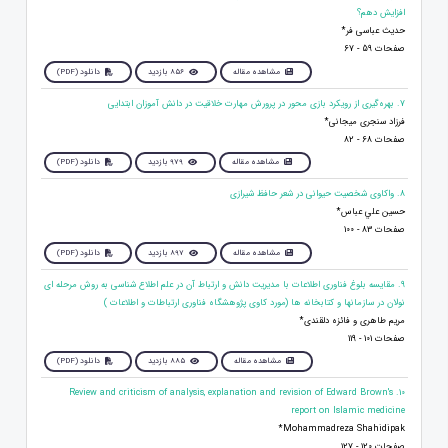
افزایش دهم؟
حدیث عباسی فر*
صفحات 59 - 67
مشاهده مقاله
856 بازدید
دانلود (PDF)
7. بهره‌گیری از رویکرد بازی‌ محور در پرورش مهارت خلاقیت در دانش‌ آموزان ابتدایی
فرزاد سنجری میجانی*
صفحات 68 - 82
مشاهده مقاله
979 بازدید
دانلود (PDF)
8. واكاوى شخصيت حيوانى در شعر حافظ شيرازى
حسين علي عباس*
صفحات 83 - 100
مشاهده مقاله
897 بازدید
دانلود (PDF)
9. مقایسه بلوغ فناوری اطلاعات با مدیریت دانش و ارتباط آن در علم اطلاع شناسی به روش مرحله ای
نولان در سازمانها و کتابخانه ها (مورد کاوی پژوهشگاه فناوری ارتباطات و اطلاعات )
مریم طاهری و فائزه دلقندی*
صفحات 101 - 119
مشاهده مقاله
885 بازدید
دانلود (PDF)
10. Review and criticism of analysis, explanation and revision of Edward Brown's
report on Islamic medicine
Mohammadreza Shahidipak*
صفحات 120 - 127