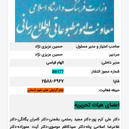
صاحب امتیاز و مدیر مسئول:
حسین عزیزی نژاد
سردبیر:
حسین عزیزی نژاد
مدیر داخلی:
الهام قیاسی
شماره مجوز انتشار:
80377
2588-6967
شاپا:
حیطه فعالیت:
تمام گرایش های علوم انسانی
اعضای هیات تحریریه
دکتر علی کرم پور-دکتر مجید رستمی بشمنی-
دکتر کامران یگانگی-دکتر
غلامرضا اسلامی پناه-دکتر سیدکاظم موسوی-دکتر آیت عموزاده-دکتر