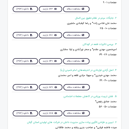
صفحات 1 - 9
مشاهده مقاله
1163 بازدید
دانلود (PDF)
2. جایگاه مردم در نظام حقوق بین الملل
محمد علی قنامی زاده* و رضا کیقبادی ملجیری
صفحات 10 - 25
مشاهده مقاله
1198 بازدید
دانلود (PDF)
3. بررسی تاثیرات قصه در کودکان
امیرحسین مهدی مقدم* و سحر نورآبادی و لیلا مختاری
صفحات 26 - 39
مشاهده مقاله
1149 بازدید
دانلود (PDF)
4. اصل آزادی قراردادی در اندیشه‌های امام خمینی (ره)
محمد مهدی حیدری* و سهیلا مرادی قلعه و امیر محمدی
صفحات 40 - 49
مشاهده مقاله
1137 بازدید
دانلود (PDF)
5. نقش تربیت ورزشی در کاهش معضلات اجتماعی
محمد صادق رفیعی*
صفحات 50 - 56
مشاهده مقاله
1185 بازدید
دانلود (PDF)
6. تبیین و طراحی الگوی پیاده سازی مدیریت دانش در شرکت های تولیدی استان گیلان
سیده فاطمه قرشی* و صاحب بدری پشته و محمد طالقانی