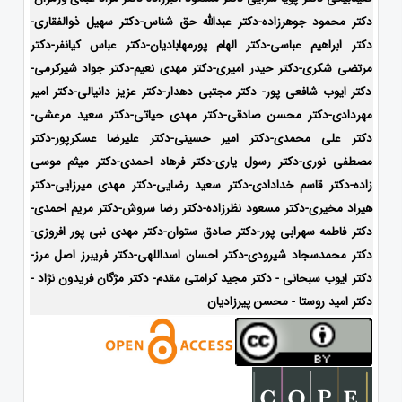
دکتر محمود جوهرزاده-دکتر عبدالله حق شناس-دکتر سهیل ذوالفقاری-
دکتر ابراهیم عباسی-دکتر الهام پورمهابادیان-دکتر عباس کیانفر-دکتر
مرتضی شکری-دکتر حیدر امیری-دکتر مهدی نعیم-دکتر جواد شیرکرمی-
دکتر ایوب شافعی پور- دکتر مجتبی دهدار-دکتر عزیز دانیالی-دکتر امیر
مهردادی-دکتر محسن صادقی-دکتر مهدی حیاتی-دکتر سعید مرعشی-
دکتر علی محمدی-دکتر امیر حسینی-دکتر علیرضا عسکرپور-دکتر
مصطفی نوری-دکتر رسول یاری-دکتر فرهاد احمدی-دکتر میثم موسی
زاده-
دکتر قاسم خدادادی-دکتر سعید رضایی-دکتر مهدی میرزایی-دکتر
هیراد مخیری-
دکتر مسعود نظرزاده-دکتر رضا سروش-دکتر مریم احمدی-
دکتر فاطمه سهرابی پور-دکتر صادق ستوان-دکتر مهدی نبی پور افروزی-
دکتر محمدسجاد شیرودی-
دکتر احسان اسداللهی-
دکتر فریبرز اصل مرز-
دکتر ایوب سبحانی - دکتر مجید کرامتی مقدم- دکتر مژگان فریدون نژاد -
دکتر امید روستا - محسن پیرزادیان