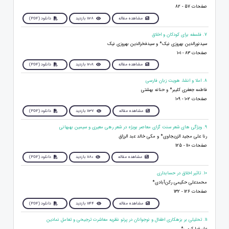
صفحات 57 - 82
مشاهده مقاله
1128 بازدید
دانلود (PDF)
7. فلسفه برای کودکان و اخلاق
سیدنورالدین بهروزی نیک* و سیدفخرالدین بهروزی نیک
صفحات 83 - 101
مشاهده مقاله
1209 بازدید
دانلود (PDF)
8. املا و انشا، هویت زبان فارسی
فاطمه جعفری کلیبر* و حنانه بهشتی
صفحات 102 - 109
مشاهده مقاله
1137 بازدید
دانلود (PDF)
9. ویژگی هاى شعر سنت ﮔراى معاصر بويژه در شعر رهى معيرى و سيمين بهبهانى
رنا علی مجید الزریجاوی* و مكی خالد عبد الرزاق
صفحات 110 - 125
مشاهده مقاله
1180 بازدید
دانلود (PDF)
10. تاثیر اخلاق در حسابداری
محمدعلی حکیمی رکن‌آبادی*
صفحات 126 - 132
مشاهده مقاله
1144 بازدید
دانلود (PDF)
11. تحلیلی بر بزهکاری اطفال و نوجوانان در پرتو نظریه معاشرت ترجیحی و تعامل نمادین
علیرضا کرمی*