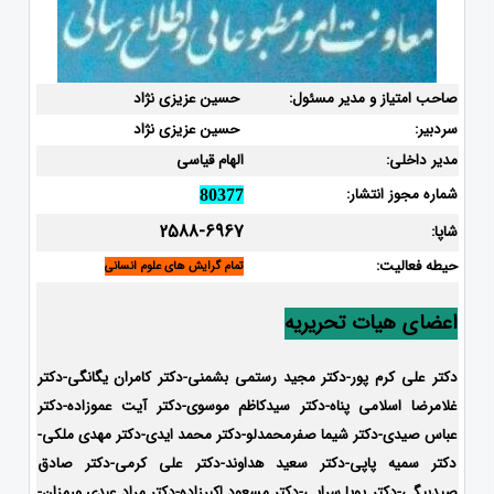
صاحب امتیاز و مدیر مسئول:
حسین عزیزی نژاد
سردبیر:
حسین عزیزی نژاد
مدیر داخلی:
الهام قیاسی
شماره مجوز انتشار:
80377
2588-6967
شاپا:
حیطه فعالیت:
تمام گرایش های علوم انسانی
اعضای هیات تحریریه
دکتر علی کرم پور-دکتر مجید رستمی بشمنی-
دکتر کامران یگانگی-دکتر
غلامرضا اسلامی پناه-دکتر سیدکاظم موسوی-دکتر آیت عموزاده-دکتر
عباس صیدی-دکتر شیما صفرمحمدلو-دکتر محمد ایدی-
دکتر مهدی ملکی-
دکتر سمیه پاپی-دکتر سعید هداوند-دکتر علی کرمی-دکتر صادق
صیدبیگی-دکتر پویا سرایی-دکتر مسعود اکبرزاده-دکتر مراد عبدی ورمزان-