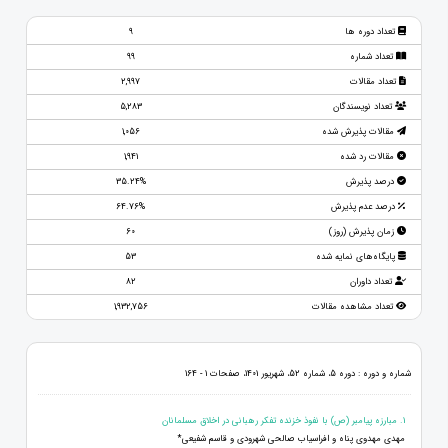
تعداد دوره ها
9
تعداد شماره
99
تعداد مقالات
2,997
تعداد نویسندگان
5,283
مقالات پذیرش شده
1,056
مقالات رد شده
1,941
درصد پذیرش
35.24%
درصد عدم پذیرش
64.76%
زمان پذیرش (روز)
60
پایگاه‌های نمایه شده
53
تعداد داوران
82
تعداد مشاهده مقالات
1,932,756
شماره و دوره : دوره 5، شماره 52، شهریور 1401، صفحات 1 - 164
1. مبارزه پیامبر (ص) با نفوذ خزنده تفکر رهبانی در اخلاق مسلمانان
مهدی مهدوی پناه و افراسیاب صالحی شهرودی و قاسم شفیعی*