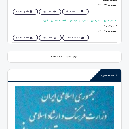
صفحات 133 - 146
مشاهده مقاله
1161 بازدید
دانلود (PDF)
12. سیر تحول دانش حقوق اساسی در دوره پس از انقلاب اسلامی در ایران
علی رحیمی*
صفحات 147 - 164
مشاهده مقاله
1109 بازدید
دانلود (PDF)
امروز : شنبه، ۱۷ مرداد ۱۴۰۵
شناسنامه نشریه