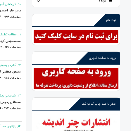
دوره 1
10. اثربخشی آموزش جیگ ساو بر شادکامی و سازگاری اجتماعی دانش‌ آموزان
یاسر خان احمدی
صفحات 133 - 124
ثبت نام
11. مطالعه تطبیقی شرایط اقامه دعوای ورود ثالث در حقوق افغانستان، ایران و آمریکا
محمّدمهدی کریم
صفحات 142 - 134
ورود به صفحه کاربری
12. آداب و رسوم و ویژگی‌های اجتماعی و فرهنگی در تاریخ بیهقی
مسعود معظمی گ
صفحات 155 - 143
13. شناسایی ریشه های تقابل فرهنگی برخاسته از انقلاب اسلامی با غرب
مصطفی رحیمی* و
صفر تا صد چاپ کتاب شما
صفحات 173 - 156
14. بازکاوی مسأله خرافات و مبارزه با آن از منظر آیات و روایات