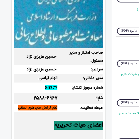
دانلود (PDF)
صاحب امتیاز و مدیر
حسین عزیزی نژاد
مسئول:
دانلود (PDF)
سردبیر:
حسین عزیزی نژاد
در شرکت های
مدیر داخلی:
الهام قیاسی
شماره مجوز انتشار:
80377
2588-6967
شاپا:
دانلود (PDF)
حیطه فعالیت:
تمام گرایش های علوم انسانی
ملا محمد حسن
اعضای هیات تحریریه