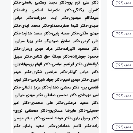
دکتر علی کرم پور-دکتر مجید رستمی بشمنی-
دکتر
دانلود (PDF)
کامران یگانگی-دکتر غلامرضا اسلامی پناه-دکتر
سیدکاظم موسوی-دکتر آیت عموزاده-دکتر عباس
صیدی-دکتر شیما صفرمحمدلو-دکتر محمد ایدی-
دکتر
مهدی ملکی-دکتر سمیه پاپی-دکتر سعید هداوند-دکتر
دانلود (PDF)
علی کرمی-دکتر صادق صیدبیگی-دکتر پویا سرایی-
دکتر مسعود اکبرزاده-دکتر مراد عبدی ورمزان-دکتر
محمود جوهرزاده-دکتر عبدالله حق شناس-دکتر سهیل
ذوالفقاری-دکتر ابراهیم عباسی-دکتر الهام پورمهابادیان-
دانلود (PDF)
دکتر عباس کیانفر-دکتر مرتضی شکری-دکتر حیدر
امیری-دکتر مهدی نعیم-دکتر جواد شیرکرمی-دکتر ایوب
شافعی پور- دکتر مجتبی دهدار-دکتر عزیز دانیالی-دکتر
امیر مهردادی-دکتر محسن صادقی-دکتر مهدی حیاتی-
دانلود (PDF)
دکتر سعید مرعشی-دکتر علی محمدی-دکتر امیر
حسینی-دکتر علیرضا عسکرپور-دکتر مصطفی نوری-
دکتر رسول یاری-دکتر فرهاد احمدی-دکتر میثم موسی
زاده-
دکتر قاسم خدادادی-دکتر سعید رضایی-دکتر
دانلود (PDF)