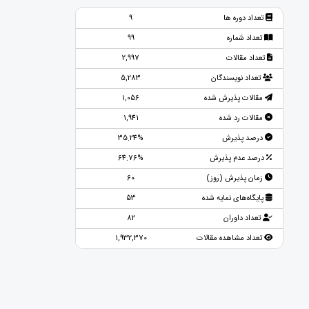
تعداد دوره ها
9
تعداد شماره
99
تعداد مقالات
2,997
تعداد نویسندگان
5,283
مقالات پذیرش شده
1,056
مقالات رد شده
1,941
درصد پذیرش
35.24%
درصد عدم پذیرش
64.76%
زمان پذیرش (روز)
60
پایگاه‌های نمایه شده
53
تعداد داوران
82
تعداد مشاهده مقالات
1,932,370