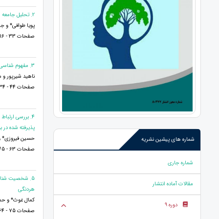
2. تحلیل جامعه شناختی شاخص‌های سلامت اجتماعی و ارتباط آن با امید به آینده (مورد مطالعه: شهروندان کلانشهر اهواز)
پویا طوافی* و 
صفحات 33 - 16
3. مفهوم شناسی واژه بصیرت در قرآن کریم
ناهید شیرپور و 
صفحات 44 - 34
4. بررسی ارتب
پذیرفته شده در ب
حسین فیروزی* و م
شماره های پیشین نشریه
صفحات 63 - 45
شماره جاری
5. شخصیت شناس
مقالات آماده انتشار
هردنگی
کمال غوث* و حم
دوره 9
صفحات 75 - 64