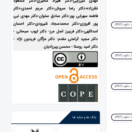
مهدی میرزایی-دکتر هیراد مخیری-
دکتر مسعود
نظرزاده-دکتر رضا سروش-دکتر مریم احمدی-دکتر
فاطمه سهرابی پور-دکتر صادق ستوان-دکتر مهدی نبی
پور افروزی-دکتر محمدسجاد شیرودی-
دکتر احسان
دانلود (PDF)
اسداللهی-
دکتر فریبرز اصل مرز- دکتر ایوب سبحانی -
دکتر مجید کرامتی مقدم- دکتر مژگان فریدون نژاد -
دکتر امید روستا - محسن پیرزادیان
دانلود (PDF)
دانلود (PDF)
بانک ها و نمایه ها
دانلود (PDF)