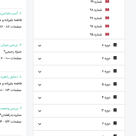
شماره 99
شماره 98
6. آسیب‌شناسی‌های تک فرزندی در جامعه (با نگاهی به دستورات اسلامی)
شماره 97
فاطمه علیزاده و
شماره 96
صفحات 86 - 76
شماره 95
7. بررسی ميزان انطباق آموزش‌هايی فنی و حرفه‌‌ای با نيازهای آموزشی بخش صنايع در شهرستان کنگان
دوره 8
منیژه رحیمی*
صفحات 100 - 87
دوره 7
دوره 6
8. تحلیل راهبردهای تقویت ارتباط با خانواده همسر
فاطمه علیزاده و
دوره 5
صفحات 113 - 101
دوره 4
9. بررسی وضعیت موجود شایستگی‌های دانشجو‌معلمان آموزش‌ ویژه
دوره 3
صابره بذرافشان* 
صفحات 123 - 114
دوره 2