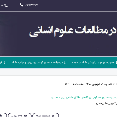
09216189337
تما
محورهای مورد پذیرش مقاله در مجله
درخواست صدور گواهی پذیرش و چاپ مقاله
فر
- 174
ان* و پریسا یوسفی
مشاهده مقاله
1442 بازدید