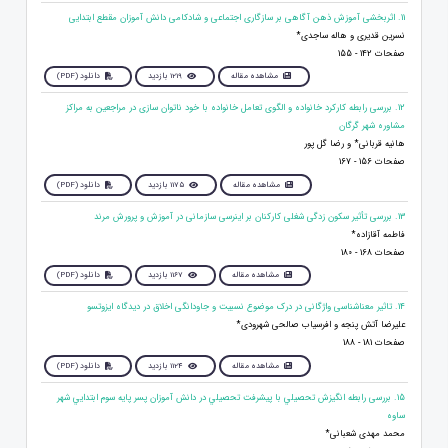
11. اثربخشی آموزش ذهن آگاهی بر سازگاری اجتماعی و شادکامی دانش آموزان مقطع ابتدایی
نسرین قدیری و هاله ساجدی*
صفحات 142 - 155
مشاهده مقاله
1219 بازدید
دانلود (PDF)
12. بررسی رابطه کارکرد خانواده و الگوی تعامل خانواده با خود ناتوان سازی در مراجعین به مراکز
مشاوره شهر گرگان
هانیه قربانی* و رضا گل پور
صفحات 156 - 167
مشاهده مقاله
1175 بازدید
دانلود (PDF)
13. بررسی تأثیر سکون زدگی شغلی کارکنان بر اینرسی سازمانی در آموزش و پرورش مرند
فاطمه آقازاده*
صفحات 168 - 180
مشاهده مقاله
1167 بازدید
دانلود (PDF)
14. تاثیر معناشناسی واژگانی در درک موضوع نسبیت و جاودانگی اخلاق در دیدگاه ایزوتسو
علیرضا آتش پنجه و افرسیاب صالحی شهرودی*
صفحات 181 - 188
مشاهده مقاله
1124 بازدید
دانلود (PDF)
15. بررسی رابطه انگيزش تحصيلي با پيشرفت تحصيلي در دانش آموزان پسر پایه سوم ابتدايي شهر
ساوه
محمد مهدی شعبانی*