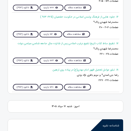
صفحات 189 - 205
مشاهده مقاله
1222 بازدید
دانلود (PDF)
16. جلوه هایی از فرهنگ وتمدن اسلامی در حکومت حفصیان (625- 983 )
محمدرضا شهیدی پاک*
صفحات 206 - 210
مشاهده مقاله
1116 بازدید
دانلود (PDF)
17. تنقیح مناط کتاب تاریخ تشیع درغرب اسلامی پس از شانزده سال، جامعه شناسی سیاسی دولت
محمدرضا شهیدی پاک*
صفحات 211 - 220
مشاهده مقاله
1174 بازدید
دانلود (PDF)
18. تبلور عوامل تعجیل ظهور امام مهدی(ع) در پیاده روی اربعین
رضا بنی اسدی* و مریم باقری نژاد یزدی
صفحات 221 - 227
مشاهده مقاله
1168 بازدید
دانلود (PDF)
امروز : شنبه، ۱۷ مرداد ۱۴۰۵
شناسنامه نشریه