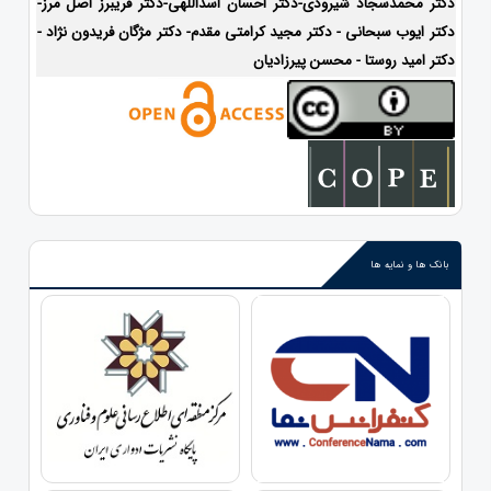
دکتر محمدسجاد شیرودی-
دکتر احسان اسداللهی-
دکتر فریبرز اصل مرز-
دکتر ایوب سبحانی - دکتر مجید کرامتی مقدم- دکتر مژگان فریدون نژاد -
دکتر امید روستا - محسن پیرزادیان
بانک ها و نمایه ها