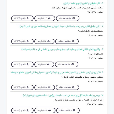
6. آثار حقوقی و کیفری ازدواج سفید در ایران
محمد مهدی حیدری* و امیر محمدی و سهیلا مرادی قلعه
صفحات 67 - 77
مشاهده مقاله
1226 بازدید
دانلود (PDF)
7. تاثیر عوامل اقلیمی در رابطه با ساختار محیط آموزشی معماری(مطالعه موردی: شهر لنگرود)
مصطفی زهیر کامل الباوی*
صفحات 78 - 95
مشاهده مقاله
1117 بازدید
دانلود (PDF)
8. واکاوی تابلو نقاشی «مادرِ ویسلر» اثر جیمز ویسلر و بررسی تطبیقی آن با تابلو «مونالیزا»
علی دل‌زنده‌روی*
صفحات 96 - 111
مشاهده مقاله
1161 بازدید
دانلود (PDF)
9. تاثیر روش آزادی عاطفی بر اضطراب تحصیلی و خودکارآمدی تحصیلی دانش آموزان مقطع متوسطه
مجتبی منصور روستا و علی شیر افکن کوپکن*
صفحات 112 - 121
مشاهده مقاله
1165 بازدید
دانلود (PDF)
10. بررسی رابطه طایفه گرایی و احساس امنیت اجتماعی(مورد مطالعه شهروندان شهر ایذه)
اکبر زارع شاه آبادی* و مهران بندری و زهره فریدونیان
صفحات 122 - 141
مشاهده مقاله
1228 بازدید
دانلود (PDF)