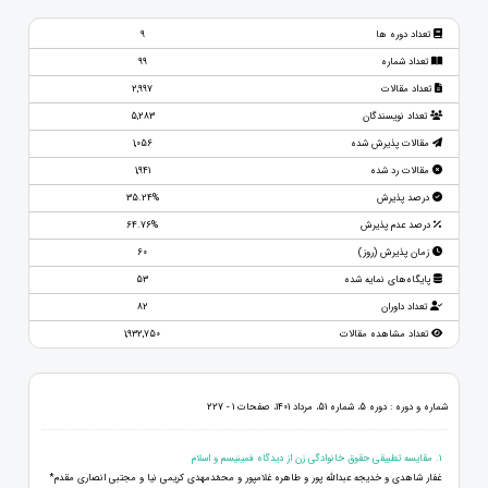
تعداد دوره ها
9
تعداد شماره
99
تعداد مقالات
2,997
تعداد نویسندگان
5,283
مقالات پذیرش شده
1,056
مقالات رد شده
1,941
درصد پذیرش
35.24%
درصد عدم پذیرش
64.76%
زمان پذیرش (روز)
60
پایگاه‌های نمایه شده
53
تعداد داوران
82
تعداد مشاهده مقالات
1,932,750
شماره و دوره : دوره 5، شماره 51، مرداد 1401، صفحات 1 - 227
1. مقایسه تطبیقی حقوق خانوادگی زن از دیدگاه فمینیسم و اسلام
غفار شاهدی و خدیجه عبدالله پور و طاهره غلامپور و محمّدمهدی کریمی نیا و مجتبی انصاری مقدم*