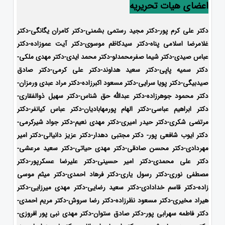
اعضای هیات تحریریه
دکتر علی کرم پور-دکتر مجید رستمی بشمنی-
دکتر کامران یگانگی-دکتر
غلامرضا اسلامی پناه-دکتر سیدکاظم موسوی-دکتر آیت عموزاده-دکتر
عباس صیدی-دکتر شیما صفرمحمدلو-دکتر محمد ایدی-
دکتر مهدی ملکی-
دکتر سمیه پاپی-دکتر سعید هداوند-دکتر علی کرمی-دکتر صادق
صیدبیگی-دکتر پویا سرایی-دکتر مسعود اکبرزاده-دکتر مراد عبدی ورمزان-
دکتر محمود جوهرزاده-دکتر عبدالله حق شناس-دکتر سهیل ذوالفقاری-
دکتر ابراهیم عباسی-دکتر الهام پورمهابادیان-دکتر عباس کیانفر-دکتر
مرتضی شکری-دکتر حیدر امیری-دکتر مهدی نعیم-دکتر جواد شیرکرمی-
دکتر ایوب شافعی پور- دکتر مجتبی دهدار-دکتر عزیز دانیالی-دکتر امیر
مهردادی-دکتر محسن صادقی-دکتر مهدی حیاتی-دکتر سعید مرعشی-
دکتر علی محمدی-دکتر امیر حسینی-دکتر علیرضا عسکرپور-دکتر
مصطفی نوری-دکتر رسول یاری-دکتر فرهاد احمدی-دکتر میثم موسی
زاده-
دکتر قاسم خدادادی-دکتر سعید رضایی-دکتر مهدی میرزایی-دکتر
هیراد مخیری-
دکتر مسعود نظرزاده-دکتر رضا سروش-دکتر مریم احمدی-
دکتر فاطمه سهرابی پور-دکتر صادق ستوان-دکتر مهدی نبی پور افروزی-