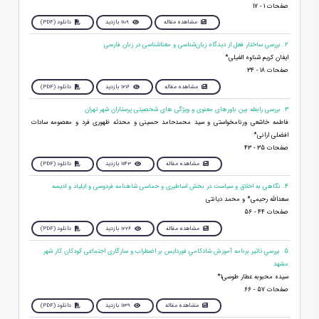
صفحات 1 - 17
مشاهده مقاله
1109 بازدید
دانلود (PDF)
2. بررسی ساختار فعل از دیدگاه زبان‌شناسی و معناشناسی در زبان فارسی
ایفان کریم شناوه الفیلی*
صفحات 18 - 34
مشاهده مقاله
1216 بازدید
دانلود (PDF)
3. بررسی رابطه بین باورهای معنوی و ویژگی های شخصیتی پرستاران شهر تهران
فاطمه خاشعی ورنامخواستی و سید محمدحامد حسینی و محدثه ظهوری فرد و معصومه سادات
افضلی ارانی*
صفحات 35 - 43
مشاهده مقاله
1143 بازدید
دانلود (PDF)
4. نگاهی به اخلاق و سیاست در بخش اساطیری و حماسی شاهنامه فردوسی و ایلیاد و ادیسه
سعدالله رحیمی* و محمد دیانتی
صفحات 44 - 56
مشاهده مقاله
1226 بازدید
دانلود (PDF)
5. بررسي تاثير برنامه آموزش شادکامي فوردايس بر اضطراب و سازگاری اجتماعی کودکان کار شهر
مشهد
سیده محبوبه عطار طوسی1*
صفحات 57 - 66
مشاهده مقاله
1139 بازدید
دانلود (PDF)