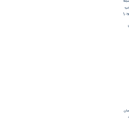
جله
یی،
د را
سان