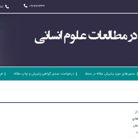
09216189337
تما
محورهای مورد پذیرش مقاله در مجله
درخواست صدور گواهی پذیرش و چاپ مقاله
فر
ز
های
رسش