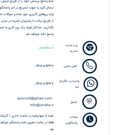
عدم پاسخ، پرسش خود را از طریق ایمیل م
ارسال کنید یا جهت تسریع در امر پاسخگو
وارد پروفایل کاربری خود شده و سوالات خو
از طریق تیکت با پشتیبان نشریه در میان
بگذارید، حداکثر ظرف یک روز کاری به شما
پاسخ داده خواهد شد.
وب سایت
jonahs.ir
نشریه
09216189337
تلفن تماس
واتساپ/ تلگرام/
09216189337
ایتا
asoconf@gmail.com -
ایمیل
info@jonahs.ir
شنبه تا چهارشنبه در ساعت اداری / کارشنا
ساعات
فقط در ساعت تعیین شده پاسخگو خواهند
پاسخگویی
بود.