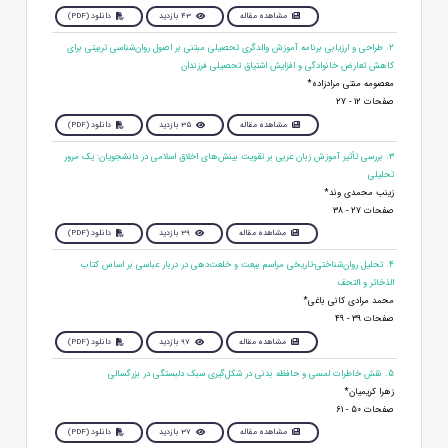
مشاهده مقاله
43 بازدید
دانلود (PDF)
2. طراحی و ارزیابی برنامه آموزش والدگری تحصیلی مبتنی بر اصول روان‌شناسی تربیتی برای
کاهش تعارض خانوادگی و افزایش اشتیاق تحصیلی فرزندان
معصومه منتی مرادزاده*
صفحات 12 - 27
مشاهده مقاله
35 بازدید
دانلود (PDF)
3. بررسی تأثیر آموزش زبان عربی بر تقویت بینش‌های اخلاق اسلامی در دانشجویان: یک مرور
تحلیلی
زینب محمدی وند*
صفحات 27 - 38
مشاهده مقاله
39 بازدید
دانلود (PDF)
4. تحلیل روان‌شناختی-تاریخی مراسم بیعت و خلعت‌دهی در دربار عباسی بر اساس کتاب
الذخائر و التحف
محمد مرادی کانی باغی*
صفحات 39 - 49
مشاهده مقاله
97 بازدید
دانلود (PDF)
5. نقش خاطرات لمسی و حافظه بدنی در شکل‌گیری سبک دلبستگی در بزرگسالی
زهرا کریمیان*
صفحات 50 - 61
مشاهده مقاله
37 بازدید
دانلود (PDF)