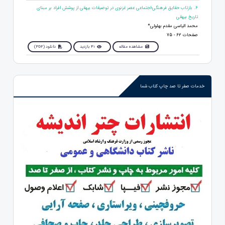
6. بازتاب حقایق فرهنگی-اجتماعی عصر غزنوی در توصیفات بیهقی از پوشش افراد بر مبنای
تاریخ بیهقی
محمد الیاسی مقدم بهلولی*
صفحات 62 - 75
مشاهده مقاله
41 بازدید
دانلود (PDF)
خدمات صفر تا صد چاپ کتاب شما