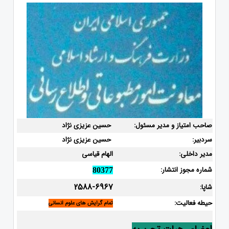
صاحب امتیاز و مدیر مسئول:
حسین عزیزی نژاد
سردبیر:
حسین عزیزی نژاد
مدیر داخلی:
الهام قیاسی
شماره مجوز انتشار:
80377
2588-6967
شاپا:
حیطه فعالیت:
تمام گرایش های علوم انسانی