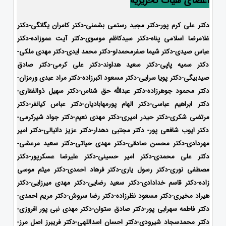
اعضای هیات تحریریه
دکتر علی کرم پور-دکتر مجید رستمی بشمنی-
دکتر کامران یگانگی-دکتر
غلامرضا اسلامی پناه-دکتر سیدکاظم موسوی-دکتر آیت عموزاده-دکتر
عباس صیدی-دکتر شیما صفرمحمدلو-دکتر محمد ایدی-
دکتر مهدی ملکی-
دکتر سمیه پاپی-دکتر سعید هداوند-دکتر علی کرمی-دکتر صادق
صیدبیگی-دکتر پویا سرایی-دکتر مسعود اکبرزاده-دکتر مراد عبدی ورمزان-
دکتر محمود جوهرزاده-دکتر عبدالله حق شناس-دکتر سهیل ذوالفقاری-
دکتر ابراهیم عباسی-دکتر الهام پورمهابادیان-دکتر عباس کیانفر-دکتر
مرتضی شکری-دکتر حیدر امیری-دکتر مهدی نعیم-دکتر جواد شیرکرمی-
دکتر ایوب شافعی پور- دکتر مجتبی دهدار-دکتر عزیز دانیالی-دکتر امیر
مهردادی-دکتر محسن صادقی-دکتر مهدی حیاتی-دکتر سعید مرعشی-
دکتر علی محمدی-دکتر امیر حسینی-دکتر علیرضا عسکرپور-دکتر
مصطفی نوری-دکتر رسول یاری-دکتر فرهاد احمدی-دکتر میثم موسی
زاده-
دکتر قاسم خدادادی-دکتر سعید رضایی-دکتر مهدی میرزایی-دکتر
هیراد مخیری-
دکتر مسعود نظرزاده-دکتر رضا سروش-دکتر مریم احمدی-
دکتر فاطمه سهرابی پور-دکتر صادق ستوان-دکتر مهدی نبی پور افروزی-
دکتر محمدسجاد شیرودی-
دکتر احسان اسداللهی-
دکتر فریبرز اصل مرز-