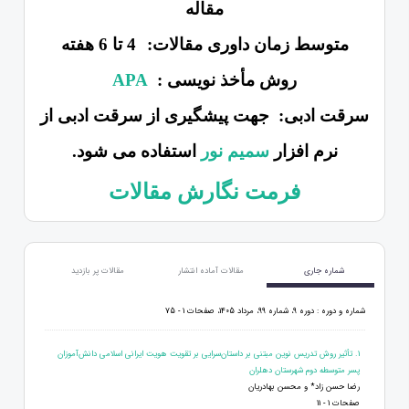
مقاله
متوسط زمان داوری مقالات:
4 تا 6 هفته
روش مأخذ نویسی :
APA
سرقت ادبی:
جهت پیشگیری از سرقت ادبی از
نرم افزار
سمیم نور
استفاده می شود.
فرمت نگارش مقالات
شماره جاری
مقالات آماده انتشار
مقالات پر بازدید
شماره و دوره : دوره 9، شماره 99، مرداد 1405، صفحات 1 - 75
1. تأثیر روش تدریس نوین مبتنی بر داستان‌سرایی بر تقویت هویت ایرانی اسلامی دانش‌آموزان
پسر متوسطه دوم شهرستان دهلران
رضا حسن زاد* و محسن بهادریان
صفحات 1 - 11