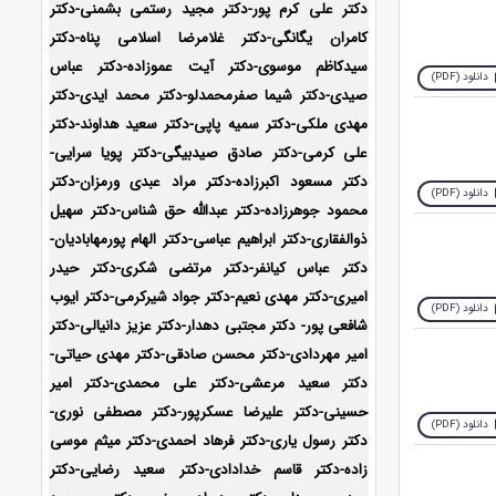
دکتر علی کرم پور-دکتر مجید رستمی بشمنی-
دکتر
کامران یگانگی-دکتر غلامرضا اسلامی پناه-دکتر
سیدکاظم موسوی-دکتر آیت عموزاده-دکتر عباس
دانلود (PDF)
صیدی-دکتر شیما صفرمحمدلو-دکتر محمد ایدی-
دکتر
مهدی ملکی-دکتر سمیه پاپی-دکتر سعید هداوند-دکتر
علی کرمی-دکتر صادق صیدبیگی-دکتر پویا سرایی-
دکتر مسعود اکبرزاده-دکتر مراد عبدی ورمزان-دکتر
دانلود (PDF)
محمود جوهرزاده-دکتر عبدالله حق شناس-دکتر سهیل
ذوالفقاری-دکتر ابراهیم عباسی-دکتر الهام پورمهابادیان-
دکتر عباس کیانفر-دکتر مرتضی شکری-دکتر حیدر
امیری-دکتر مهدی نعیم-دکتر جواد شیرکرمی-دکتر ایوب
دانلود (PDF)
شافعی پور- دکتر مجتبی دهدار-دکتر عزیز دانیالی-دکتر
امیر مهردادی-دکتر محسن صادقی-دکتر مهدی حیاتی-
دکتر سعید مرعشی-دکتر علی محمدی-دکتر امیر
حسینی-دکتر علیرضا عسکرپور-دکتر مصطفی نوری-
دانلود (PDF)
دکتر رسول یاری-دکتر فرهاد احمدی-دکتر میثم موسی
زاده-
دکتر قاسم خدادادی-دکتر سعید رضایی-دکتر