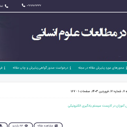
09216189337
تما
محورهای مورد پذیرش مقاله در مجله
درخواست صدور گواهی پذیرش و چاپ مقاله
فر
- 167
مشاهده مقاله
816 بازدید