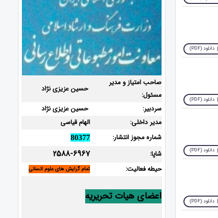
دانلود (PDF)
صاحب امتیاز و مدیر
حسین عزیزی نژاد
مسئول:
دانلود (PDF)
سردبیر:
حسین عزیزی نژاد
مدیر داخلی:
الهام قیاسی
شماره مجوز انتشار:
80377
دانلود (PDF)
2588-6967
شاپا:
حیطه فعالیت:
تمام گرایش های علوم انسانی
اعضای هیات تحریریه
دانلود (PDF)