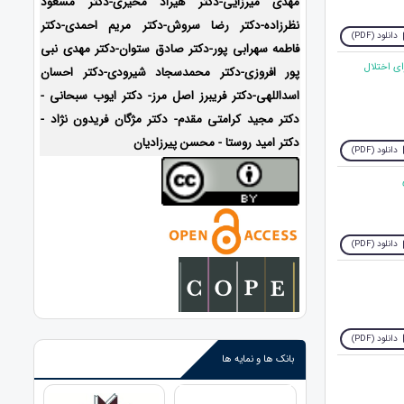
مهدی میرزایی-دکتر هیراد مخیری-
دکتر مسعود
نظرزاده-دکتر رضا سروش-دکتر مریم احمدی-دکتر
دانلود (PDF)
فاطمه سهرابی پور-دکتر صادق ستوان-دکتر مهدی نبی
ل دارای اختلال
پور افروزی-دکتر محمدسجاد شیرودی-
دکتر احسان
اسداللهی-
دکتر فریبرز اصل مرز- دکتر ایوب سبحانی -
دکتر مجید کرامتی مقدم- دکتر مژگان فریدون نژاد -
دکتر امید روستا - محسن پیرزادیان
دانلود (PDF)
دانلود (PDF)
دانلود (PDF)
بانک ها و نمایه ها