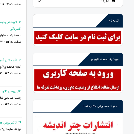
دوره 1
صفحات 99 - 111
ثبت نام
افسردگی
محمدرضا بختیاری
صفحات 112 - 127
ورود به صفحه کاربری
12. اثربخشی آموزش تاب آوری روانی بر کاهش افکار خودکشی، آشفتگی روانی و آشفتگی فکری دانش آموزان دختر کنکوری
ادیبه محمدی* و 
صفحات 128 - 143
13. بررسی تاثیر التزام شغلی بر بروز رفتار ضدشهروندی با نقش میانجی بالندگی سازمانی کارکنان شرکت گاز شیراز
زینب صالحی نیا*
صفحات 144 - 160
صفر تا صد چاپ کتاب شما
14. تاثیر روش های تدریس فعال بر خلاقیت و نوآوری دانش آموزان
فرزانه سلیمانی* 