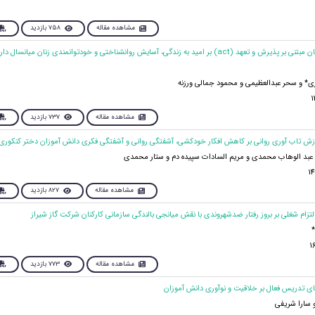
مشاهده مقاله
758 بازدید
11. اثربخشی درمان مبتنی بر پذیرش و تعهد (act) بر امید به زندگی، آسایش روانشناختی و خودتوانمندی زنان میانسا
* و سحر عبدالعظیمی و محمود جمالی ورزنه
مشاهده مقاله
737 بازدید
عبد الوهاب محمدی و مریم السادات سپیده دم و ستار محمدی
مشاهده مقاله
827 بازدید
مشاهده مقاله
773 بازدید
و سارا شریفی