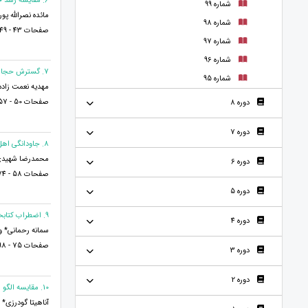
6. مقایسه رشد جسمانی کودکان شهری و روستایی
شماره 99
مائده نصرالله پور
شماره 98
صفحات 43 - 49
شماره 97
شماره 96
7. گسترش حجاب و عفاف در محیط دانشگاهی مبتنی بر تعالیم اسلامی
شماره 95
مهدیه نعمت زاده*
صفحات 50 - 57
دوره 8
دوره 7
8. جاودانگی اهل بیت در رسانه ادبیات ملل اسپانیا و پرتغال و مغرب
محمدرضا شهیدی
دوره 6
صفحات 58 - 74
دوره 5
9. اضطراب کتابخانه‌ای: چالشی فراروی کاربران در استفاده بهینه از خدمات کتابخانه‌ها با تأکید بر کتابخانه‌های دانشگاهی
دوره 4
سمانه رحمانی* و
صفحات 75 - 98
دوره 3
دوره 2
10. مقایسه الگو های دلبستگی، انتظار از ازدواج و معیارهای انتخاب همسر در بین دختران و پسران مجرد
آناهیتا گودرزی*