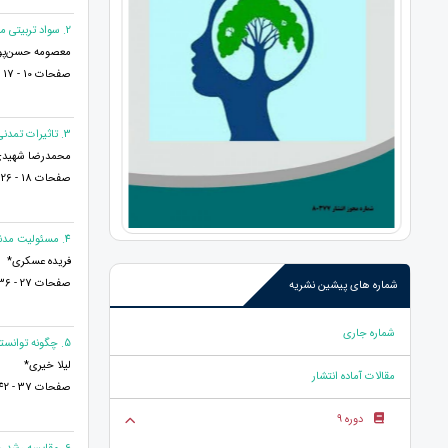
2. سواد تربیتی معلم و ارتقای کیفیت آموزش با کاربست ساحت‌های ششگانه تربیت
معصومه حسن‌پور 
صفحات 10 - 17
3. تاثیرات تمدنی و تبادلات متقابل تمدن های شرقی بر تمدن غرب اسلامی و انتقال طب به اروپا
محمدرضا شهیدی
صفحات 18 - 26
4. مسئولیت مدنی سوء استفاده از آثار هنری در پرتو مالکیت معنوی
فریده عسکری*
صفحات 27 - 36
شماره های پیشین نشریه
شماره جاری
5. چگونه توانستم مشکل حواس پرتی مهسا را حل نمایم
لیلا خیری*
مقالات آماده انتشار
صفحات 37 - 42
دوره 9