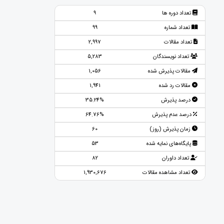
تعداد دوره ها
9
تعداد شماره
99
تعداد مقالات
2,997
تعداد نویسندگان
5,283
مقالات پذیرش شده
1,056
مقالات رد شده
1,941
درصد پذیرش
35.24%
درصد عدم پذیرش
64.76%
زمان پذیرش (روز)
60
پایگاه‌های نمایه شده
53
تعداد داوران
82
تعداد مشاهده مقالات
1,930,676