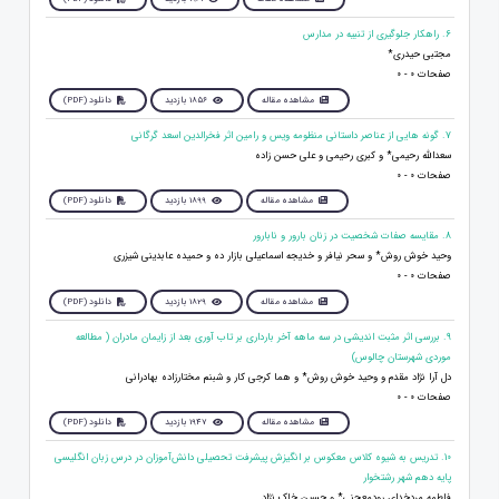
6. راهکار جلوگیری از تنبیه در مدارس
مجتبی حیدری*
صفحات 0 - 0
مشاهده مقاله
1856 بازدید
دانلود (PDF)
7. گونه هایی از عناصر داستانی منظومه ویس و رامین اثر فخرالدین اسعد گرگانی
سعدالله رحیمی* و کبری رحیمی و علی حسن زاده
صفحات 0 - 0
مشاهده مقاله
1899 بازدید
دانلود (PDF)
8. مقایسه صفات شخصیت در زنان بارور و نابارور
وحید خوش روش* و سحر نیافر و خدیجه اسماعیلی بازار ده و حمیده عابدینی شیزری
صفحات 0 - 0
مشاهده مقاله
1829 بازدید
دانلود (PDF)
9. بررسی اثر مثبت اندیشی در سه ماهه آخر بارداری بر تاب آوری بعد از زایمان مادران ( مطالعه
موردی شهرستان چالوس)
دل آرا نژاد مقدم و وحید خوش روش* و هما کرجی کار و شبنم مختارزاده بهادرانی
صفحات 0 - 0
مشاهده مقاله
1947 بازدید
دانلود (PDF)
10. تدریس به شیوه کلاس معکوس بر انگیزش پیشرفت تحصیلی دانش‌آموزان در درس زبان انگلیسی
پایه دهم شهر رشتخوار
فاطمه مردخدای رودمعجنی* و حسین خاک نژاد