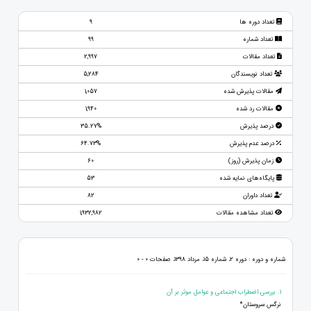
تعداد دوره ها
9
تعداد شماره
99
تعداد مقالات
2,997
تعداد نویسندگان
5,284
مقالات پذیرش شده
1,057
مقالات رد شده
1,940
درصد پذیرش
35.27%
درصد عدم پذیرش
64.73%
زمان پذیرش (روز)
60
پایگاه‌های نمایه شده
53
تعداد داوران
82
تعداد مشاهده مقالات
1,932,982
شماره و دوره : دوره 2، شماره 15، مرداد 1398، صفحات 0 - 0
1. بررسی اضطراب اجتماعی و عوامل موثر بر آن
نرگس سروستان*