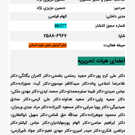
سردبیر:
حسین عزیزی نژاد
مدیر داخلی:
الهام قیاسی
شماره مجوز انتشار:
80377
2588-6967
شاپا:
حیطه فعالیت:
تمام گرایش های علوم انسانی
اعضای هیات تحریریه
دکتر علی کرم پور-دکتر مجید رستمی بشمنی-
دکتر کامران یگانگی-دکتر
غلامرضا اسلامی پناه-دکتر سیدکاظم موسوی-دکتر آیت عموزاده-دکتر
عباس صیدی-دکتر شیما صفرمحمدلو-دکتر محمد ایدی-
دکتر مهدی ملکی-
دکتر سمیه پاپی-دکتر سعید هداوند-دکتر علی کرمی-دکتر صادق
صیدبیگی-دکتر پویا سرایی-دکتر مسعود اکبرزاده-دکتر مراد عبدی ورمزان-
دکتر محمود جوهرزاده-دکتر عبدالله حق شناس-دکتر سهیل ذوالفقاری-
دکتر ابراهیم عباسی-دکتر الهام پورمهابادیان-دکتر عباس کیانفر-دکتر
مرتضی شکری-دکتر حیدر امیری-دکتر مهدی نعیم-دکتر جواد شیرکرمی-