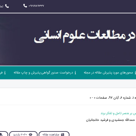
09216189337
تما
محورهای مورد پذیرش مقاله در مجله
درخواست صدور گواهی پذیرش و چاپ مقاله
فر
 - 0
حمدالله جمشیدی و فرشید خانجانیان
مشاهده مقاله
2060 بازدید