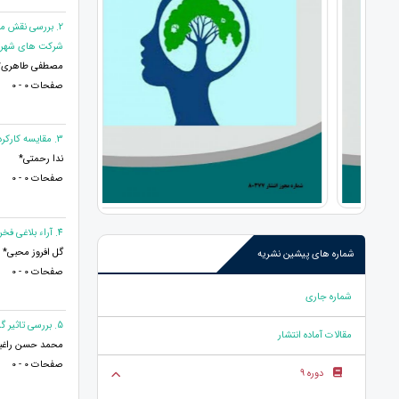
2. بررسی نقش م
شرکت های شهرک
مصطفی طاهری* و
صفحات 0 - 0
3. مقایسه کارکردهای اجرایی، انگیزش تحصیلی و رضایت تحصیلی دانش آموزان مبتلا به اختلال خواندن و دانش آموزان عادی
ندا رحمتی*
صفحات 0 - 0
4. آراء بلاغی فخر رازی در جزء اول قران کریم
گل افروز محبی*
شماره های پیشین نشریه
صفحات 0 - 0
شماره جاری
5. بررسی تاثیر گرایشات کارکنان بر مدیریت دانش و توسعه شایستگی شرکت سایپا خودرو
مقالات آماده انتشار
محمد حسن راغبیا
صفحات 0 - 0
دوره 9