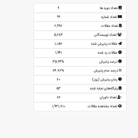
تعداد دوره ها
9
تعداد شماره
99
تعداد مقالات
2,997
تعداد نویسندگان
5,283
مقالات پذیرش شده
1,056
مقالات رد شده
1,941
درصد پذیرش
35.24%
درصد عدم پذیرش
64.76%
زمان پذیرش (روز)
60
پایگاه‌های نمایه شده
53
تعداد داوران
82
تعداد مشاهده مقالات
1,931,710