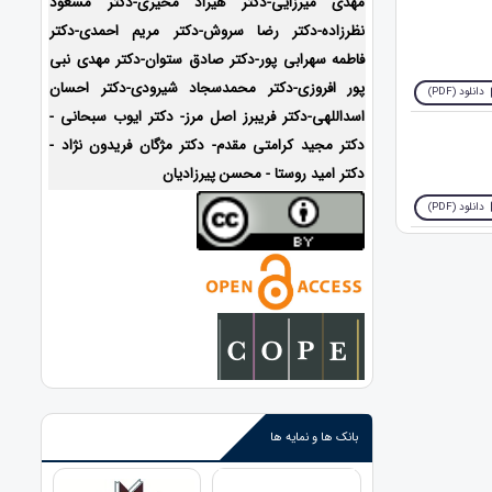
مهدی میرزایی-دکتر هیراد مخیری-
دکتر مسعود
نظرزاده-دکتر رضا سروش-دکتر مریم احمدی-دکتر
فاطمه سهرابی پور-دکتر صادق ستوان-دکتر مهدی نبی
پور افروزی-دکتر محمدسجاد شیرودی-
دکتر احسان
دانلود (PDF)
اسداللهی-
دکتر فریبرز اصل مرز- دکتر ایوب سبحانی -
دکتر مجید کرامتی مقدم- دکتر مژگان فریدون نژاد -
دکتر امید روستا - محسن پیرزادیان
دانلود (PDF)
بانک ها و نمایه ها