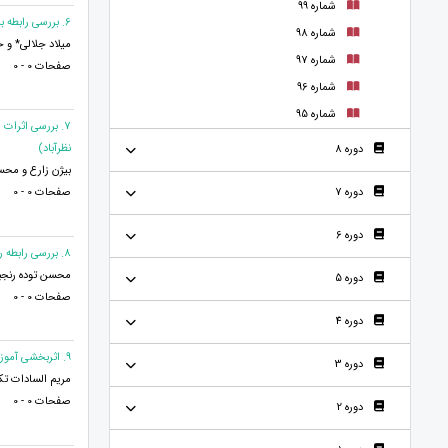
شماره 99
6. بررسی رابطه بین تصویر شرکت بر ارزش مشتری، وفاداری مشتریان و اعتماد به کارکنان شعب بیمه آسیا
شماره 98
میلاد جلالی* و
شماره 97
صفحات 0 - 0
شماره 96
شماره 95
7. بررسی اثرات
نظرآباد)
دوره 8
بيژن زارع و محس
صفحات 0 - 0
دوره 7
دوره 6
8. بررسی رابطه رضايت مندی از زندگی زناشويی بين زنان شاغل و خانه دار و همسران آنها
محسن توده رنجبر
دوره 5
صفحات 0 - 0
دوره 4
9. اثربخشی آموزش ذهن آگاهی بر مهارت حل مسئله زنان دانش آموز مدارس بزرگسالان
دوره 3
مریم السادات تکا
صفحات 0 - 0
دوره 2