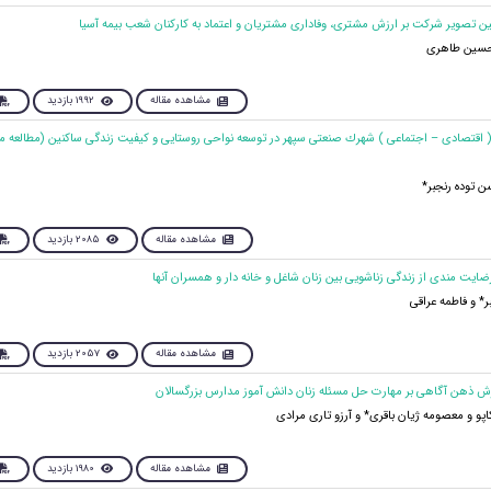
 حسین طاهری
مشاهده مقاله
1992 بازدید
 ( اقتصادی – اجتماعی ) شهرك صنعتی سپهر در توسعه نواحی روستايی و كيفيت زندگی ساكنين (مطالعه 
ن توده رنجبر*
مشاهده مقاله
2085 بازدید
* و فاطمه عراقی
مشاهده مقاله
2057 بازدید
پو و معصومه ژیان باقری* و آرزو تاری مرادی
مشاهده مقاله
1980 بازدید