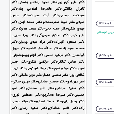
دکتر علی کرم پور-دکتر مجید رستمی بشمنی-
دکتر
کامران یگانگی-دکتر غلامرضا اسلامی پناه-دکتر
سیدکاظم موسوی-دکتر آیت عموزاده-دکتر عباس
صیدی-دکتر شیما صفرمحمدلو-دکتر محمد ایدی-
دکتر
دانلود (PDF)
مهدی ملکی-دکتر سمیه پاپی-دکتر سعید هداوند-دکتر
موردی شهرستان
علی کرمی-دکتر صادق صیدبیگی-دکتر پویا سرایی-
دکتر مسعود اکبرزاده-دکتر مراد عبدی ورمزان-دکتر
محمود جوهرزاده-دکتر عبدالله حق شناس-دکتر سهیل
ذوالفقاری-دکتر ابراهیم عباسی-دکتر الهام پورمهابادیان-
دانلود (PDF)
دکتر عباس کیانفر-دکتر مرتضی شکری-دکتر حیدر
امیری-دکتر مهدی نعیم-دکتر جواد شیرکرمی-دکتر ایوب
شافعی پور- دکتر مجتبی دهدار-دکتر عزیز دانیالی-دکتر
امیر مهردادی-دکتر محسن صادقی-دکتر مهدی حیاتی-
دانلود (PDF)
دکتر سعید مرعشی-دکتر علی محمدی-دکتر امیر
حسینی-دکتر علیرضا عسکرپور-دکتر مصطفی نوری-
دکتر رسول یاری-دکتر فرهاد احمدی-دکتر میثم موسی
زاده-
دکتر قاسم خدادادی-دکتر سعید رضایی-دکتر
دانلود (PDF)