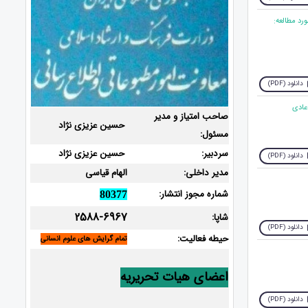
رد مطالعه:
دانلود (PDF)
صاحب امتیاز و مدیر
حسین عزیزی نژاد
مسئول:
سردبیر:
حسین عزیزی نژاد
دانلود (PDF)
مدیر داخلی:
الهام قیاسی
شماره مجوز انتشار:
80377
2588-6967
شاپا:
دانلود (PDF)
حیطه فعالیت:
تمام گرایش های علوم انسانی
اعضای هیات تحریریه
دانلود (PDF)