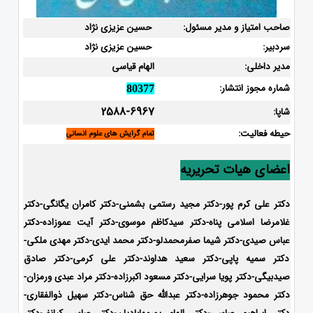
صاحب امتیاز و مدیر مسئول:
حسین عزیزی نژاد
سردبیر:
حسین عزیزی نژاد
مدیر داخلی:
الهام قیاسی
شماره مجوز انتشار:
80377
2588-6967
شاپا:
حیطه فعالیت:
تمام گرایش های علوم انسانی
اعضای هیات تحریریه
دکتر علی کرم پور-دکتر مجید رستمی بشمنی-
دکتر کامران یگانگی-دکتر
غلامرضا اسلامی پناه-دکتر سیدکاظم موسوی-دکتر آیت عموزاده-دکتر
عباس صیدی-دکتر شیما صفرمحمدلو-دکتر محمد ایدی-
دکتر مهدی ملکی-
دکتر سمیه پاپی-دکتر سعید هداوند-دکتر علی کرمی-دکتر صادق
صیدبیگی-دکتر پویا سرایی-دکتر مسعود اکبرزاده-دکتر مراد عبدی ورمزان-
دکتر محمود جوهرزاده-دکتر عبدالله حق شناس-دکتر سهیل ذوالفقاری-