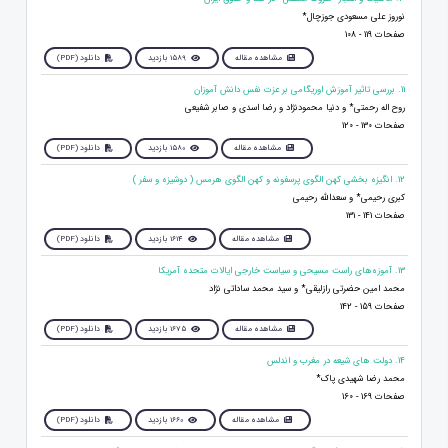
نوروز علی مسعودی جوزچال*
صفحات 119 - 108
مشاهده مقاله
1589 بازدید
دانلود (PDF)
11. بررسی تاثیر آموزش اوریگامی بر عزت نفس دانش آموزان
روح اله رحمتی* و دنیا محمودنژاد و رضا اسدی و صابر شفیعی
صفحات 130 - 120
مشاهده مقاله
1580 بازدید
دانلود (PDF)
12. انگیزه بخشی کهن الگوی پرسفونه و کهن الگوی هرمس ( دوشیزه و سفر )
کبری رحیمی* و سعدالله رحیمی
صفحات 141 - 131
مشاهده مقاله
1614 بازدید
دانلود (PDF)
13. آموزه‌های راست مسیحی و سیاست خارجی ایالات متحده آمریکا
محمد امین حضرتی رازلیقی* و سید محمد ساداتی نژاد
صفحات 159 - 142
مشاهده مقاله
1675 بازدید
دانلود (PDF)
14. دولت های شیعه در مغرب و اندلس
محمد رضا شهیدی پاک*
صفحات 169 - 160
مشاهده مقاله
1660 بازدید
دانلود (PDF)