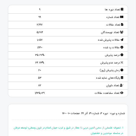
تعداد دوره ها
9
تعداد شماره
99
تعداد مقالات
2,997
تعداد نویسندگان
5,284
مقالات پذیرش شده
1,057
مقالات رد شده
1,940
درصد پذیرش
35.27%
درصد عدم پذیرش
64.73%
زمان پذیرش (روز)
60
پایگاه‌های نمایه شده
53
تعداد داوران
82
تعداد مشاهده مقالات
1,935,029
شماره و دوره : دوره 3، شماره 31، آذر 99، صفحات 10 - 170
1. تصوف فلسفی از محی الدین عربی تا عطار در شرق و غرب جهان اسلام در قرون وسطی؛ توسعه عرفان
در سلسله موحدین و حفصیان