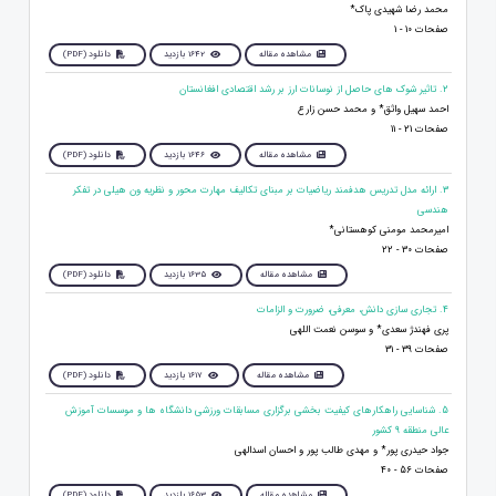
محمد رضا شهیدی پاک*
صفحات 10 - 1
مشاهده مقاله
1642 بازدید
دانلود (PDF)
2. تاثیر شوک های حاصل از نوسانات ارز بر رشد اقتصادی افغانستان
احمد سهيل واثق* و محمد حسن زارع
صفحات 21 - 11
مشاهده مقاله
1646 بازدید
دانلود (PDF)
3. ارائه مدل تدریس هدفمند ریاضیات بر مبنای تکالیف مهارت محور و نظریه ون هیلی در تفکر
هندسی
امیرمحمد مومنی کوهستانی*
صفحات 30 - 22
مشاهده مقاله
1635 بازدید
دانلود (PDF)
4. تجاری سازی دانش، معرفی، ضرورت و الزامات
پری فهندژ سعدی* و سوسن نعمت اللهی
صفحات 39 - 31
مشاهده مقاله
1617 بازدید
دانلود (PDF)
5. شناسایی راهکارهای کیفیت بخشی برگزاری مسابقات ورزشی دانشگاه ها و موسسات آموزش
عالی منطقه 9 کشور
جواد حیدری پور* و مهدی طالب پور و احسان اسدالهی
صفحات 56 - 40
مشاهده مقاله
1653 بازدید
دانلود (PDF)