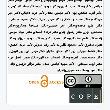
دکتر ابراهیم عباسی-دکتر الهام پورمهابادیان-دکتر عباس کیانفر-دکتر
مرتضی شکری-دکتر حیدر امیری-دکتر مهدی نعیم-دکتر جواد شیرکرمی-
دکتر ایوب شافعی پور- دکتر مجتبی دهدار-دکتر عزیز دانیالی-دکتر امیر
مهردادی-دکتر محسن صادقی-دکتر مهدی حیاتی-دکتر سعید مرعشی-
دکتر علی محمدی-دکتر امیر حسینی-دکتر علیرضا عسکرپور-دکتر
مصطفی نوری-دکتر رسول یاری-دکتر فرهاد احمدی-دکتر میثم موسی
زاده-
دکتر قاسم خدادادی-دکتر سعید رضایی-دکتر مهدی میرزایی-دکتر
هیراد مخیری-
دکتر مسعود نظرزاده-دکتر رضا سروش-دکتر مریم احمدی-
دکتر فاطمه سهرابی پور-دکتر صادق ستوان-دکتر مهدی نبی پور افروزی-
دکتر محمدسجاد شیرودی-
دکتر احسان اسداللهی-
دکتر فریبرز اصل مرز-
دکتر ایوب سبحانی - دکتر مجید کرامتی مقدم- دکتر مژگان فریدون نژاد -
دکتر امید روستا - محسن پیرزادیان