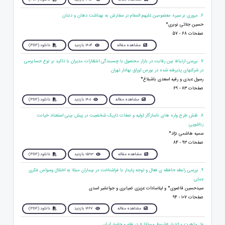
6. مروری بر سیره معصومین علیهم‌ السلام در سفارش به بهداشت دهان و دندان
حسین جلائی نوبری*
صفحات 68 - 57
مشاهده مقاله
1604 بازدید
دانلود (PDF)
7. بررسی ارتباط بین رقابت در بازار محصول با چسبندگی انتظارات مدیران با تاکید بر نوع حسابرسی
در شرکتهای پذیرفته شده در بورس اوراق بهادار تهران
رسول عبدی و رقیه اسعدی باشبلاغ*
صفحات 83 - 69
مشاهده مقاله
1601 بازدید
دانلود (PDF)
8. نقش طرح واره های ناسازگار اولیه و صفات تاریک شخصیت در پیش بینی استعداد خیانت
زناشویی
سمیه هاشمی نژاد*
صفحات 93 - 84
مشاهده مقاله
1593 بازدید
دانلود (PDF)
9. بررسی رابطه حافظه ی فعال و توجه پایدار با فراشناخت در بیماران مبتلا به اختلال وسواس فکری
عملی
سیدحسین قاضوی* و لیلاسادات عزیزی ضیابری و جوانشیر اسدی
صفحات 107 - 94
مشاهده مقاله
1667 بازدید
دانلود (PDF)
10. ماهيت و اعتبار «شروط مستقل» در فقه و حقوق ايران