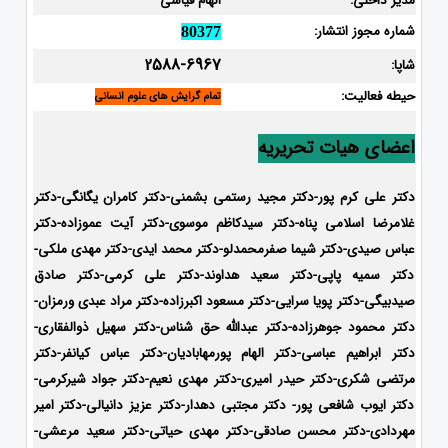
مدیر داخلی:
الهام قیاسی
شماره مجوز انتشار:
80377
2588-6967
شاپا:
حیطه فعالیت:
تمام گرایش های علوم انسانی
اعضای هیات تحریریه
دکتر علی کرم پور-دکتر مجید رستمی بشمنی-
دکتر کامران یگانگی-دکتر
غلامرضا اسلامی پناه-دکتر سیدکاظم موسوی-دکتر آیت عموزاده-دکتر
عباس صیدی-دکتر شیما صفرمحمدلو-دکتر محمد ایدی-
دکتر مهدی ملکی-
دکتر سمیه پاپی-دکتر سعید هداوند-دکتر علی کرمی-دکتر صادق
صیدبیگی-دکتر پویا سرایی-دکتر مسعود اکبرزاده-دکتر مراد عبدی ورمزان-
دکتر محمود جوهرزاده-دکتر عبدالله حق شناس-دکتر سهیل ذوالفقاری-
دکتر ابراهیم عباسی-دکتر الهام پورمهابادیان-دکتر عباس کیانفر-دکتر
مرتضی شکری-دکتر حیدر امیری-دکتر مهدی نعیم-دکتر جواد شیرکرمی-
دکتر ایوب شافعی پور- دکتر مجتبی دهدار-دکتر عزیز دانیالی-دکتر امیر
مهردادی-دکتر محسن صادقی-دکتر مهدی حیاتی-دکتر سعید مرعشی-