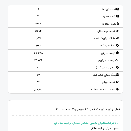
تعداد دوره ها
9
تعداد شماره
99
تعداد مقالات
2,997
تعداد نویسندگان
5,284
مقالات پذیرش شده
1,057
مقالات رد شده
1,940
درصد پذیرش
35.27%
درصد عدم پذیرش
64.73%
زمان پذیرش (روز)
60
پایگاه‌های نمایه شده
53
تعداد داوران
82
تعداد مشاهده مقالات
1,934,906
شماره و دوره : دوره 3، شماره 23، فروردین 99، صفحات 1 - 114
1. تاثیر شایستگی‎های عاطفی-اجتماعی کارکنان بر تعهد سازمانی
حسین مرادی و الهه صادقی*