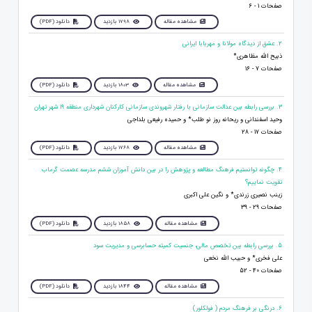
صفحات 1 - 6
مشاهده مقاله
1798 بازدید
دانلود (PDF)
2. عشق از دیدگاه مولانا و مهربابا ایرانی
ذبیح الله مظاهری*
صفحات 7 - 16
مشاهده مقاله
1803 بازدید
دانلود (PDF)
3. بررسی رابطه بین عدالت سازمانی با رفتار شهروندی سازمانی کارکنان شهرداری منطقه 19 شهر تهران
وحید اسفندانی و ریحانه روز نو طلب* و حمیده رفیعی بلداجی
صفحات 17 - 28
مشاهده مقاله
1768 بازدید
دانلود (PDF)
4. چگونه توانستیم فرهنگ مطالعه و پژوهش را در بین دانش آموزان ششم مدرسه عصمت گرماب
تقویت نماییم؟
زینب نصیری زرندی* و نگین علی اکبری
صفحات 29 - 39
مشاهده مقاله
1858 بازدید
دانلود (PDF)
5. بررسی رابطه بین تخصص مالی، جنسیت کمیته حسابرسی و مدیریت سود
علی فخری* و حبیب الله نخعی
صفحات 40 - 52
مشاهده مقاله
1844 بازدید
دانلود (PDF)
6. درنگی بر فرهنگ مردم ( فولکلور)