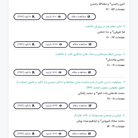
کبری رحیمی* و سعدالله رحیمی
صفحات 53 - 62
مشاهده مقاله
1700 بازدید
دانلود (PDF)
7. تاثیر معلم هنر در پرورش خلاقیت
لیلا شریفی* و منا حجتی
صفحات 63 - 70
مشاهده مقاله
1773 بازدید
دانلود (PDF)
8. بررسی رابطه سرسختی و سبک های يادگيری کلب با خلاقيت
مجتبی واحدیان*
صفحات 71 - 80
مشاهده مقاله
1722 بازدید
دانلود (PDF)
9. مسئولیت مدنی ناشی از عدم مناسب سازی فضاها و اماکن عمومی (با تاکید بر قانون حمایت از
حقوق معلولین مصوب اسفند 1396)
محمد غلامعلی زاده کجو* و محمد راشکی
صفحات 81 - 98
مشاهده مقاله
1744 بازدید
دانلود (PDF)
10. چرایی و چیستی هرمنوتیک از نگاه هایدگر
محمد سجاد شیرودی* و ابراهیم سیاه پوش
صفحات 99 - 114
مشاهده مقاله
1729 بازدید
دانلود (PDF)