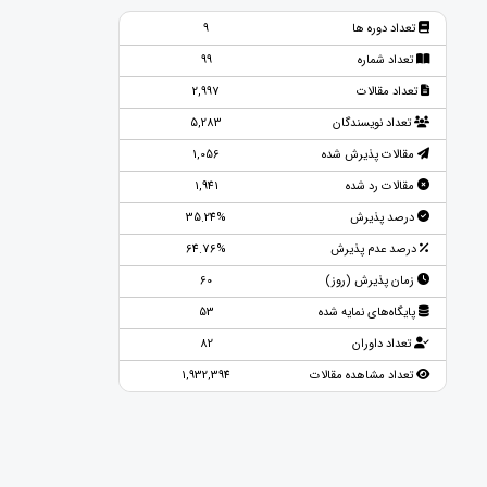
تعداد دوره ها
9
تعداد شماره
99
تعداد مقالات
2,997
تعداد نویسندگان
5,283
مقالات پذیرش شده
1,056
مقالات رد شده
1,941
درصد پذیرش
35.24%
درصد عدم پذیرش
64.76%
زمان پذیرش (روز)
60
پایگاه‌های نمایه شده
53
تعداد داوران
82
تعداد مشاهده مقالات
1,932,394