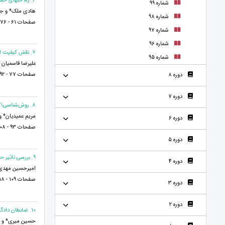
6. راه حلهای حقوقی در مواجهه با اثرات منفی توقف نماد معاملاتی شرکتهای بورس اوراق بهادار
شماره 99
هادی ملک* و جع
شماره 98
صفحات 61 - 76
شماره 97
شماره 96
7. نقش کیفیت ارتباط معلم - دانش آموز در پیش بینی سازگاری تحصیلی و سرزندگی تحصیلی دانش آموزان مقطع متوسطه دوره اول
شماره 95
علیرضا قاسمیان 
صفحات 77 - 92
دوره 8
دوره 7
8. روش‌شناسی\"کیو\"؛ تحلیلی با رویکرد کیفی از تفکر افراد بجای متغیرها
مریم عمیدیان* و
دوره 6
صفحات 93 - 108
دوره 5
9. بررسی تاثیر حسابداری مالی بر سهام
دوره 4
امیرحسین مهدی 
صفحات 109 - 118
دوره 3
دوره 2
10. ضابطان دادگستری و رعایت حقوق دفاعی متهم
حسین میری* و آ