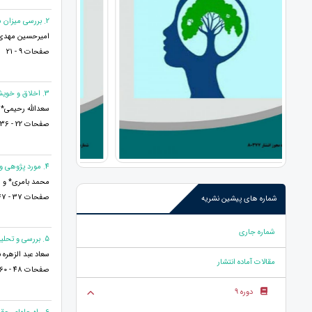
2. بررسی میزان شیوع اختلالات رفتاری بین دانش‌آموزان دوره ابتدایی شهرستان چگنی
امیرحسین مهدی 
صفحات 9 - 21
3. اخلاق و خویشکاری خویشاوندی خویشاوندان( شاه، پهلوان) شاهنامه فردوسی
سعدالله رحیمی* 
صفحات 22 - 36
4. مورد پژوهی و تئوری طرح‌های تحقیق آن: بررسی مروری
محمد بامری* و 
صفحات 37 - 47
شماره های پیشین نشریه
شماره جاری
5. بررسى و تحليل قلم و شمشیر در شعر امیر معزی
سعاد عبد الزهره 
مقالات آماده انتشار
صفحات 48 - 60
دوره 9