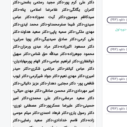
دکتر علی کرم پور-دکتر مجید رستمی بشمنی-
دکتر
کامران یگانگی-دکتر غلامرضا اسلامی پناه-دکتر
سیدکاظم موسوی-دکتر آیت عموزاده-دکتر عباس
دانلود (PDF)
صیدی-دکتر شیما صفرمحمدلو-دکتر محمد ایدی-
دکتر
مهدی ملکی-دکتر سمیه پاپی-دکتر سعید هداوند-دکتر
علی کرمی-دکتر صادق صیدبیگی-دکتر پویا سرایی-
دکتر مسعود اکبرزاده-دکتر مراد عبدی ورمزان-دکتر
دانلود (PDF)
محمود جوهرزاده-دکتر عبدالله حق شناس-دکتر سهیل
ذوالفقاری-دکتر ابراهیم عباسی-دکتر الهام پورمهابادیان-
دکتر عباس کیانفر-دکتر مرتضی شکری-دکتر حیدر
امیری-دکتر مهدی نعیم-دکتر جواد شیرکرمی-دکتر ایوب
دانلود (PDF)
شافعی پور- دکتر مجتبی دهدار-دکتر عزیز دانیالی-دکتر
امیر مهردادی-دکتر محسن صادقی-دکتر مهدی حیاتی-
دکتر سعید مرعشی-دکتر علی محمدی-دکتر امیر
حسینی-دکتر علیرضا عسکرپور-دکتر مصطفی نوری-
دانلود (PDF)
دکتر رسول یاری-دکتر فرهاد احمدی-دکتر میثم موسی
زاده-
دکتر قاسم خدادادی-دکتر سعید رضایی-دکتر