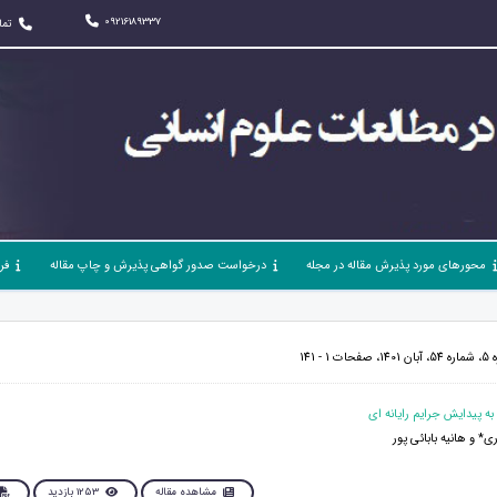
09216189337
تما
محورهای مورد پذیرش مقاله در مجله
درخواست صدور گواهی پذیرش و چاپ مقاله
فر
 141
 و هانیه بابائی پور
مشاهده مقاله
1253 بازدید