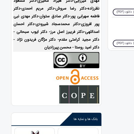
مهدی میرزایی-دکتر هیراد مخیری-
دکتر مسعود
نظرزاده-دکتر رضا سروش-دکتر مریم احمدی-دکتر
دانلود (PDF)
فاطمه سهرابی پور-دکتر صادق ستوان-دکتر مهدی نبی
پور افروزی-دکتر محمدسجاد شیرودی-
دکتر احسان
اسداللهی-
دکتر فریبرز اصل مرز- دکتر ایوب سبحانی -
دکتر مجید کرامتی مقدم- دکتر مژگان فریدون نژاد -
دانلود (PDF)
دکتر امید روستا - محسن پیرزادیان
بانک ها و نمایه ها