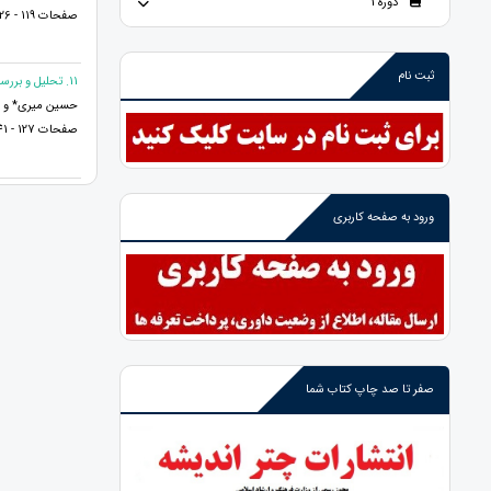
دوره 1
صفحات 119 - 126
ثبت نام
11. تحلیل و بررسی مداخله حقوق جزا در کنترل پوشش بانوان (با تکیه بر چالش چارشنبه های سفید)
حسین میری* و 
صفحات 127 - 141
ورود به صفحه کاربری
صفر تا صد چاپ کتاب شما