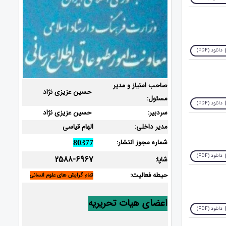
دانلود (PDF)
صاحب امتیاز و مدیر
حسین عزیزی نژاد
مسئول:
دانلود (PDF)
سردبیر:
حسین عزیزی نژاد
مدیر داخلی:
الهام قیاسی
شماره مجوز انتشار:
80377
دانلود (PDF)
2588-6967
شاپا:
حیطه فعالیت:
تمام گرایش های علوم انسانی
اعضای هیات تحریریه
دانلود (PDF)