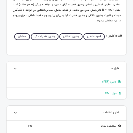
معلمان مدارس ابتدایی بر اساس رهبری فضیلت گرای مدیران و مولفه های آن (به جز عدالت) که با
مقدار 013/0- = B قابل پیش بینی می باشند. در نتیجه مدیران مدارس ابتدایی می توانند با بکارگیری
درست و تقویت رهبری اخلاقی و رهبری فضیلت گرا به پیش بینی و ایجاد تعهد عاطفی عمیق و پایدار
در بین معلمان بپردازند.
کلمات کلیدی :
تعهد عاطفی
رهبری اخلاقی
رهبری فضیلت گرا
معلمان
فایل ها
دانلود (PDF)
فایل XML
آمار و اطلاعات
مشاهده مقاله
697