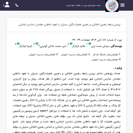
مجله دستاوردهای نوین در مطالعات علوم انسانی
بررسی رابطه رهبری اخلاقی و رهبری فضیلت‌گرای مدیران با تعهد عاطفی معلمان مدارس ابتدایی
دوره 7، شماره 78، آبان 1403، صفحات 39 - 49
4
3
2
1
نویسندگان :
مرجان دست چی
، فائزه ایثارگر
، امیر محمد خاکی گودرزی*
، کیمیا ایثارگر
3
2
1
- کارشناسی ارشد دانشگاه آزاد قم
- کارشناسی ارشد مدیریت آموزشی
- کارشناسی ارشد مدیریت آموزشی
4
- کارشناسی ارشد مدیریت آموزشی
چکیده :
هدف پژوهش حاضر بررسی رابطه رهبری اخلاقی و رهبری فضیلت‌گرای مدیران با تعهد عاطفی
معلمان مدارس ابتدایی شهر بروجرد بوده است. این تحقیق از نظر هدف، روش و نوع کاربردی،
توصیفی و همبستگی است. جامعه آماری را کلیه معلمان مدارس ابتدایی شهر بروجرد در سال تحصیلی
1402ـ1401 با تعداد 869 نفر، تشکیل دادند. با استفاده از جدول مورگان تعداد 265 نفر به عنوان حجم
نمونه انتخاب شدند، از روش نمونه‌گیری تصادفی طبقه ای استفاده شد. برای گردآوری داده‌ها از سه
پرسشنامه‌ی استاندارد رهبری اخلاقی دی هاق و دن هارتگ (2008) با پایایی (82/0)، رهبری فضیلت
گرا وانگ و هکت (2015) پایایی (89/0) و تعهد عاطفی آلن و مایر (1990) پایایی(74/0) مورد استفاده
قرار گرفته است. برای تجزیه و تحلیل داده ها با استفاده از نرم افزار spss26 آزمون پیرسون و رگرسیون
چند متغیره بکار گرفته شد. نتایج نشان داد بین مؤلفه های رهبری اخلاقی مدیران و مولفه های
رهبری فضیلت گرا با تعهد عاطفی معلمان مدارس ابتدایی رابطه مثبت و معنادار وجود دارد. نتایج
آزمون رگرسیون نشان داد تعهد عاطفی معلمان مدارس ابتدایی بر اساس رهبری اخلاقی مدیران و مولفه
های آن (به جز مؤلفه تسهیم قدرت با مقدار 021/0- =B) قابل پیش بینی است. همچنین،تعهد عاطفی