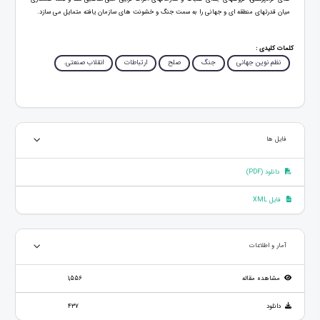
میان قدرتهای منطقه ای و جهانی را به سمت جنگ و خشونت های سازمان یافته متمایل می سازد.
کلمات کلیدی :
نظم نوین جهانی
جنگ
صلح
ارتباطات
انقلاب صنعتی.
فایل ها
دانلود (PDF)
فایل XML
آمار و اطلاعات
مشاهده مقاله
1,556
دانلود
437