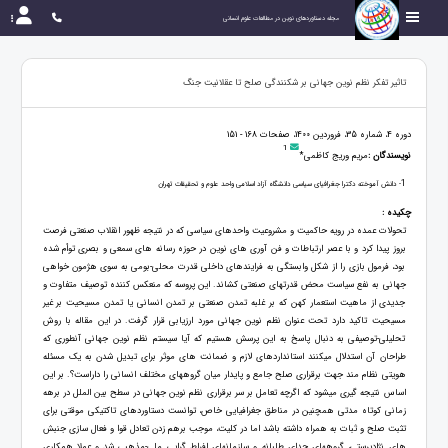
مجله دستاوردهای نوین در مطالعات علوم انسانی
تاثیر تفکر نظم نوین جهانی بر شکنندگی صلح تا عقلانیت جنگ
دوره 4، شماره 35، فروردین 1400، صفحات 168 - 151
1
نویسندگان :
مریم وریج کاظمی*
1
- دانش آموخته دکترا جغرافیای سیاسی دانشگاه آزاد اسلامی واحد علوم و تحقیقات تهران
چکیده :
تحولات عمده در رویه حاکمیت و مشروعیت واحدهای سیاسی که در نتیجه ظهور انقلاب صنعتی فرصت
بروز پیدا کرد و با عصر ارتباطات و فن آوری های نوین در حوزه رسانه های سمعی و بصری توأم شده
بود، فرمول بازی را از شکل وابستگی به فرایندهای داخلی قدرت محلی-بومی به سوی هژمون خواهی
جهانی به نفع سیاست محض قدرتهای صنعتی کشاند. این پروسه که منعکس کننده توصیف متفاوت و
جدیدی از ماهیت استعمار کهن که بر غلبه تمدن صنعتی بر تمدن انسانی یا تمدن مسیحیت بر غیر
مسیحیت تاکید دارد تحت عنوان نظم نوین جهانی مورد ارزیابی قرار گرفت. در این مقاله با روش
تحلیلی-توصیفی به دنبال پاسخ به این پرسش هستیم که آیا سیستم نظم نوین جهانی آنطوری که
طراحان آن استدلال میکنند استانداردهای لازم و ضمانت های موثر برای تبدیل شدن به یک مسئله
هویتی نظام مند جهت برقراری صلح جامع و پایدار میان گروههای مختلف انسانی را داراست؟. بر این
اساس نتیجه گیری میشود که اگرچه تعامل بر سر برقراری نظم نوین جهانی در سطح بین الملل در برهه
زمانی کوتاه مدتی همچنین در مناطق جغرافیایی خاص، توانست دستاوردهای تاکتیکی موقتی برای
تثبت صلح و ثبات به همراه داشته باشد اما در کلیت، موجب برهم زدن تعادل قوا و فعال سازی جنبش
های نژادپرستی، گروههای جدای طلبانه و سازمانهای افراط گرایی ملی-مذهبی شد و عملا همکاری