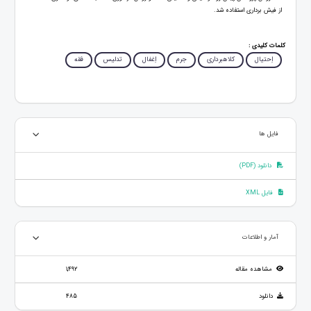
از فیش برداری استفاده شد.
کلمات کلیدی :
اِحتیال
کلاهبرداری
جرم
اِغفال
تدلیس
فقه
فایل ها
دانلود (PDF)
فایل XML
آمار و اطلاعات
مشاهده مقاله
1,492
دانلود
485