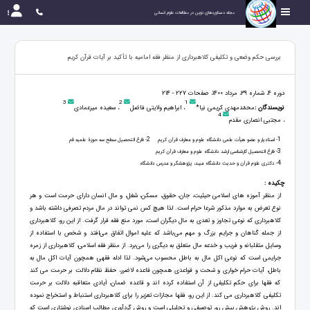
مجله دستاوردهای نوین در مطالعات علوم انسانی
بررسی حکم وضعی و تکلیفی کلاهبرداری از منظر فقه امامیه با تأکید بر آیات قرآن کریم
دوره 4، شماره 39، مرداد 1400، صفحات 227 - 214
3
2
1
نویسندگان :
محمّدمهدی کریمی نیا*
، ابراهیم ولایتی فاضل
، سعیده میرعمادی
4
، مجتبی انصاری مقدم
2
1
- استادیار و عضو هیأت علمی دانشگاه علوم و معارف قرآن کریم
- فارغ التحصیل سطح سه حوزۀ علمیه قم
3
- فارغ التحصیل کارشناسی ارشد دانشگاه علوم و معارف قرآن کریم
4
- دکتری علوم قرآن و حدیث دانشگاه میبد، پژوهشگر و مدرس دانشگاه
چکیده :
از منظر آموزه های اسلامی حیثیت، جان، حقوق، مسکن، شغل، و مال انسان دارای حرمت است و هر
نوع تعرض به موارد مذکور شرعا حرام است. لذا هیچ کس نمی تواند در مال مردم تصرفی داشته باشد و
کلاهبرداری که نوعی تجاوز و تعدی به مال دیگران است، مورد منع فقه قرار گرفت. از این رو، کلاهبرداری
از جمله گناهان و جرایم بزرگ و مهم می‌باشد که علیه اموال اتفاق می‌افتد و شخص با استفاده از
وسایل متقلبانه و فریب و خدعه مال متعلق به دیگری را می‌برد. از منظر فقه اسلامی، کلاهبرداری از زمره
جرایمی است که نوعی اکل مال به باطل محسوب می‌شود. لذا ادله فقهی همچون آیات اکل مال به
باطل، آیات حرام خواری و سُحت و قواعدی همچون قاعده لاضرر، حفظ نظام دلالت بر حرمت می کند
که فقها برای حکم تکلیفی از آن استفاده کرده اند و قاعده ضمان، اَیادی متعاقبه دلالت بر حرمت
تکلیفی کلاهبرداری می کند. از این رو، فقها مجازات تعزیر را برای کلاهبرداری استنباط و استخراج نموده
اند. روش پژوهش پیش رو، توصیفی و تحلیلی است و روش گردآوری مطالب اسنادی نوشتاری است که