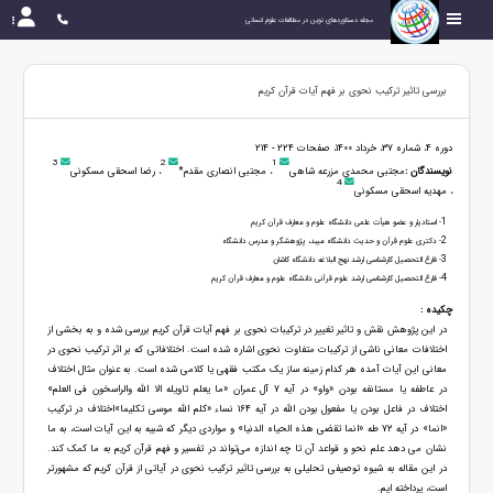
مجله دستاوردهای نوین در مطالعات علوم انسانی
بررسی تاثیر ترکیب نحوی بر فهم آیات قرآن کریم
دوره 4، شماره 37، خرداد 1400، صفحات 224 - 214
3
2
1
نویسندگان :
مجتبی محمدی مزرعه شاهی
، مجتبی انصاری مقدم*
، رضا اسحقی مسکونی
4
، مهدیه اسحقی مسکونی
1
- استادیار و عضو هیأت علمی دانشگاه علوم و معارف قرآن کریم
2
- دکتری علوم قرآن و حدیث دانشگاه میبد، پژوهشگر و مدرس دانشگاه
3
- فارغ ‌التحصیل کارشناسی ارشد نهج البلاغه دانشگاه کاشان
4
- فارغ ‌التحصیل کارشناسی ارشد علوم قرآنی دانشگاه علوم و معارف قرآن کریم
چکیده :
در این پژوهش نقش و تاثیر تغییر در ترکیبات نحوی بر فهم آیات قرآن کریم بررسی شده و به بخشی از
اختلافات معانی ناشی از ترکیبات متفاوت نحوی اشاره شده است. اختلافاتی که بر اثر ترکیب نحوی در
معانی این آیات آمده هر کدام زمینه ساز یک مکتب فقهی یا کلامی شده است. به عنوان مثال اختلاف
در عاطفه یا مستانفه بودن «واو» در آیه 7 آل عمران «ما یعلم تاویله الا الله والراسخون فی العلم»
اختلاف در فاعل بودن یا مفعول بودن الله در آیه 164 نساء «کلم الله موسی تکلیما»اختلاف در ترکیب
«انما» در آیه 72 طه «انما تقضی هذه الحیاه الدنیا» و مواردی دیگر که شبیه به این آیات است، به ما
نشان می دهد علم نحو و قواعد آن تا چه اندازه می‌تواند در تفسیر و فهم قرآن کریم به ما کمک کند.
در این مقاله به شیوه توصیفی تحلیلی به بررسی تاثیر ترکیب نحوی در آیاتی از قرآن کریم که مشهورتر
است، پرداخته ایم.