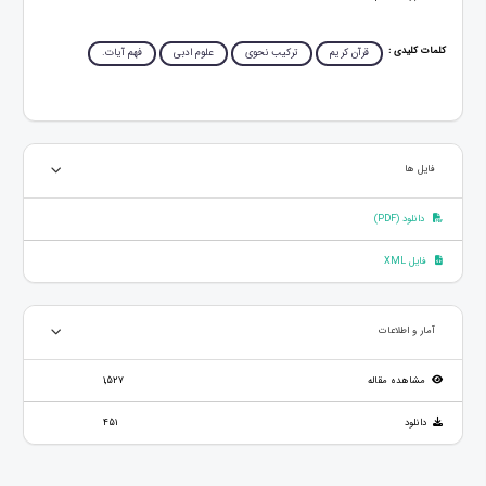
کلمات کلیدی :
قرآن کریم
ترکیب نحوی
علوم ادبی
فهم آیات.
فایل ها
دانلود (PDF)
فایل XML
آمار و اطلاعات
مشاهده مقاله
1,527
دانلود
451