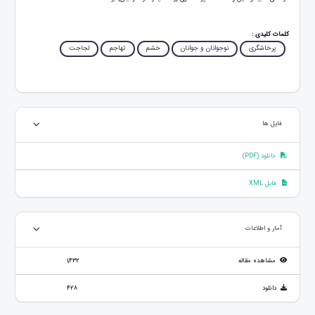
کلمات کلیدی :
پرخاشگری
نوجوانان و جوانان
خشم
تهاجم
لجاجت
فایل ها
دانلود (PDF)
فایل XML
آمار و اطلاعات
مشاهده مقاله
1,432
دانلود
428