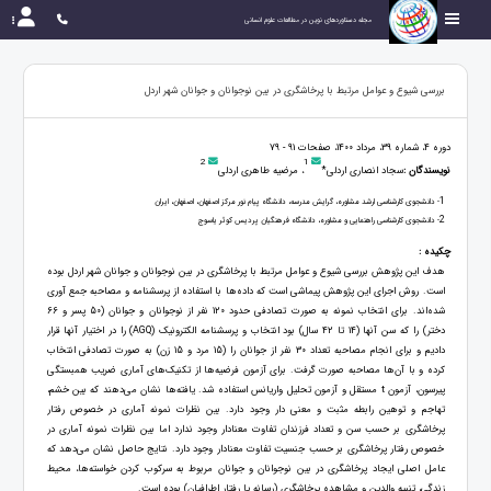
مجله دستاوردهای نوین در مطالعات علوم انسانی
بررسی شیوع و عوامل مرتبط با پرخاشگری در بین نوجوانان و جوانان شهر اردل
دوره 4، شماره 39، مرداد 1400، صفحات 91 - 79
2
1
نویسندگان :
سجاد انصاری اردلی*
، مرضیه طاهری اردلی
1
- دانشجوی کارشناسی ارشد مشاوره، گرایش مدرسه، دانشگاه پیام نور مرکز اصفهان، اصفهان، ایران
2
- دانشجوی کارشناسی راهنمایی و مشاوره، دانشگاه فرهنگیان پردیس کوثر یاسوج
چکیده :
هدف این پژوهش بررسی شیوع و عوامل مرتبط با پرخاشگری در بین نوجوانان و جوانان شهر اردل بوده
است. روش اجرای این پژوهش پیماشی است که داده‌ها با استفاده از پرسشنامه و مصاحبه جمع آوری
شده‌اند. برای انتخاب نمونه به صورت تصادفی حدود 120 نفر از نوجوانان و جوانان (50 پسر و 66
دختر) را که سن آنها (14 تا 42 سال) بود انتخاب و پرسشنامه الکترونیک (AGQ) را در اختیار آنها قرار
دادیم و برای انجام مصاحبه تعداد 30 نفر از جوانان را (15 مرد و 15 زن) به صورت تصادفی انتخاب
کرده و با آن‌ها مصاحبه صورت گرفت. برای آزمون فرضیه‌ها از تکنیک‌های آماری ضریب همبستگی
پیرسون، آزمون t مستقل و آزمون تحلیل واریانس استفاده شد. یافته‌ها نشان می‌دهند که بین خشم،
تهاجم و توهین رابطه مثبت و معنی دار وجود دارد. بین نظرات نمونه آماری در خصوص رفتار
پرخاشگری بر حسب سن و تعداد فرزندان تفاوت معنادار وجود ندارد اما بین نظرات نمونه آماری در
خصوص رفتار پرخاشگری بر حسب جنسیت تفاوت معنادار وجود دارد. نتایج حاصل نشان می‌دهد که
عامل اصلی ایجاد پرخاشگری در بین نوجوانان و جوانان مربوط به سرکوب کردن خواسته‌ها، محیط
زندگی، تنبیه والدین و مشاهده پرخاشگری (رسانه یا رفتار اطرافیان) بوده است.