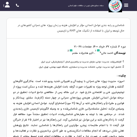
مجله دستاوردهای نوین در مطالعات علوم انسانی
شناسایی و رتبه‌ بندی عوامل انسانی مؤثر بر افزایش هزینه‌ و زمان پروژه‌ های عمرانی کشورهای در
حال توسعه و ایران با استفاده از تکنیک‌ های AHP و تاپسیس
دوره 4، شماره 37، خرداد 1400، صفحات 38 - 21
2
1
نویسندگان :
احمد عالی*
، اکرم هادیزاده مقدم
1
- کارشناسی‌ارشد، مدیریت دولتی، سازمان مدیریت و برنامه‌ریزی استان آذربایجان‌شرقی، تبریز، ایران
2
- دانشیار، گروه مدیریت دولتی، دانشکده مدیریت و حسابداری، دانشگاه شهید بهشتی، تهران، ایران
چکیده :
امروزه مدیریت پروژه های عمرانی با پیچیدگی و تغییراتی شدید روبرو شده است. به‌کارگیری الگوهای
گذشته و فقدان توجه ویژه به تغییرات صورت گرفته باعث افزایش هزینه‌ها شده و ممکن است پروژه از
توجیه‌پذیری فنی و اقتصادی خارج شود. در این مقاله پس از مطالعه‌ی جامع ادبیات تحقیق در دو
مرحله عوامل انسانی افزایش هزینه‌‌ی پروژه‌های عمرانی در چهار دسته (کارفرما، مشاور، پیمانکار و
قوانین و مقررات) و راهکارهای غلبه بر آن‌ها (21 مورد) استخراج گردید. عوامل انسانی افزایش هزینه به
وسیله‌ی فرآیند تحلیل سلسله‌مراتبی فازی شناسایی‌شده و به وسیله الگوریتم تاپسیس فازی رتبه‌بندی
شدند. در مرحله‌ی بعد با توجه به معیارهای شناسایی‌شده، ادبیات تحقیق مجدداً مورد مطالعه قرار
گرفت تا راه‌کارهای غلبه بر این عوامل نیز شناسایی گردد. این راهکارها نیز در اختیار 25 نفر از خبرگان
قرار گرفت تا با انجام مقایسات زوجی، مؤثرترین این راهکارها را شناسایی نمایند. نتایج پژوهش
فعلی نشان می‌دهد که انجام مطالعات امکان‌سنجی به طور کامل، برنامه‌ریزی و نظارت بر فعالیت‌ها و
وجود برنامه‌ی تغییر در صورت نیاز و کنترل و نظارت بر مطالعات انجام شده توسط مشاور از جمله