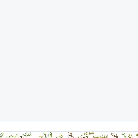
دولت
صبوری
َشا
ه
جمل
گمرگ
تمدن
اینترنت
امین