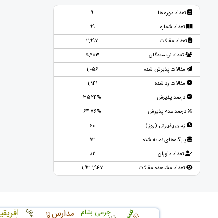
تعداد دوره ها
9
تعداد شماره
99
تعداد مقالات
2,997
تعداد نویسندگان
5,283
مقالات پذیرش شده
1,056
مقالات رد شده
1,941
درصد پذیرش
35.24%
درصد عدم پذیرش
64.76%
زمان پذیرش (روز)
60
پایگاه‌های نمایه شده
53
تعداد داوران
82
تعداد مشاهده مقالات
1,932,947
عقل
افریقی
جرمی بنتام
مدارس
آثار