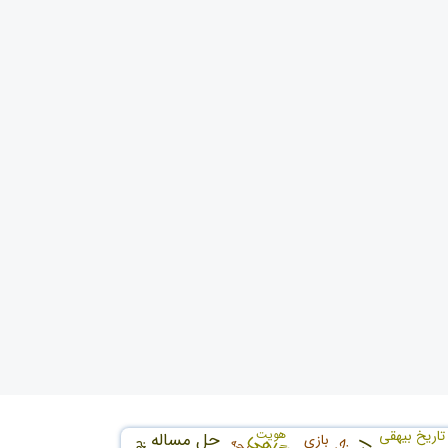
م
تاریخ بیهقی
هویت
حل مساله
بازی
طلحه