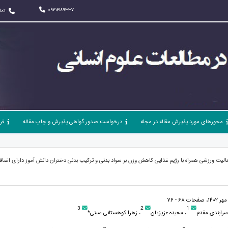
09216189337
تما
محورهای مورد پذیرش مقاله در مجله
درخواست صدور گواهی پذیرش و چاپ مقاله
فر
فعالیت ورزشی همراه با رژیم غذایی کاهش وزن بر سواد بدنی و ترکیب بدنی دختران دانش آموز دارای اضا
3
2
1
سرابندی مقدم
، سعیده عزیزیان
، زهرا کوهستانی سینی*