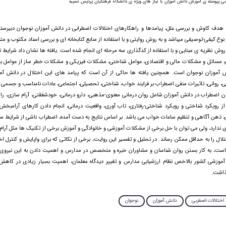
ی پیوسته ی آموزش دانش آموزان با نیاز های ویژه ی دانشگاه فرهنگیان پردیس نسیبه
هدف کاوش و بررسی علل، پیامدها و راهکارهای اختلالات اضطرابی در دانش آموزان نوجوان دبیرستا
ع کیفی-توصیفی میباشد و به روش روایتی و با استفاده از منابع کتابخانه ای و بررسی اسناد مکتوب و 
 روش نظریه ی مبنایی و با استفاده از کدگذاری سه مرحله ای انجام شده است. یافته ها نشان داد شرای
نی، مسائل و مشکلات مالی و اقتصادی، عوامل شناختی، مشکلات فیزیکی و مشکلات خطر ساز از عوامل به
 آموزان نوجوان است. همچنین یافته ها حاکی از آن است که پیامد های این اختلال در دانش آمو
ی، روانی، تاثیرات منفی اضطراب بر فرایند خواب، شناختی، تحصیلی، اجتماعی، عادات نامناسب و جسمی م
اضطراب در دانش آموزان شامل روان درمانی معنوی-مذهبی، دارو درمانی، خودشفقتی، آرام سازی، را
ز رویکرد شناختی و رویکرد شناختی-رفتاری، تاب آوری، واقعیت درمانی، انجام دادن کارهای آرامبخش،
 ذهن آگاهی و تنظیم ساعات خواب می باشد. بر اساس نتایج به دست آمده، اضطراب ناشی از شرایط س
زی ندارد، ولی می توان با حل برخی از مشکلات آموزشی و خانوادگی و آموزش برخی از تکنیک ها مثل آرام
لال را به حداقل ممکن رساند. در تحلیل و تفسیر این روایت، برخی از نکاتی که برای واپایش و کنترل ا
 است، به کار بستن روان شناسان و مشاوران خبره و متخصص در مدارس و اهمیت دادن به این نیروی 
م آموزشی کشور بالاخص نظام ارزشیابی مدارس و تغییر دیدگاه معلمان، اهمیت بسیار زیادی در کاه
ذاشت.
اختلالات اضطربی
دانش آموزان
نوجوان