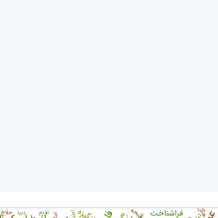
هگل
انگیزه
لایحه
فراشناخت
تورم
دنیا
حلاج
اعتیاد