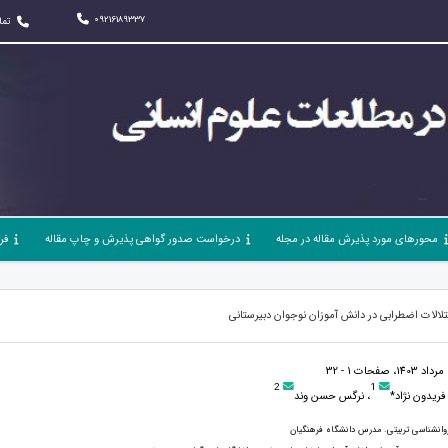
09216189337
تما
محورهای مورد پذیرش مقاله در مجله
درخواست صدور گواهی پذیرش و چاپ مقاله
فر
الات اضطرابی در دانش آموزان نوجوان دبیرستانی
2
1
فریدون نژاد*
، نرگس حسن وند
وانشناسی تربیتی. مدرس دانشگاه فرهنگیان