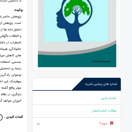
2
- دانشجوی کارشناس
چکیده :
پژوهش حاضر با 
است. پژوهش از نو
تحلیل داده ها از
و اتفاقات ناگها
اضطراب در دانش
خانوادگی، هیجان
های کاهش میزان 
جسمی، استفاده ا
زمینه ی تحصیلی،
نوجوان، راه گری
بیوفیدبک این اخت
شماره های پیشین نشریه
موثر واقع گشته
بازنگری در نظا
شماره جاری
آموزان خواهد گ
مقالات آماده انتشار
کلمات کلیدی :
دوره 9