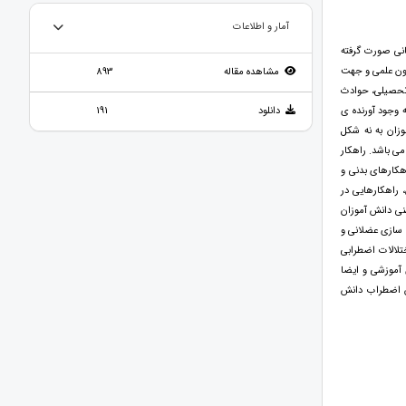
آمار و اطلاعات
نی صورت گرفته
متون علمی و جهت
مشاهده مقاله
893
ط تحصیلی، حوادث
 وجود آورنده ی
دانلود
191
زان به نه شکل
ی باشد. راهکار
هکارهای بدنی و
 راهکارهایی در
نی دانش آموزان
 سازی عضلانی و
ختلالات اضطرابی
آموزشی و ایضا
ش اضطراب دانش