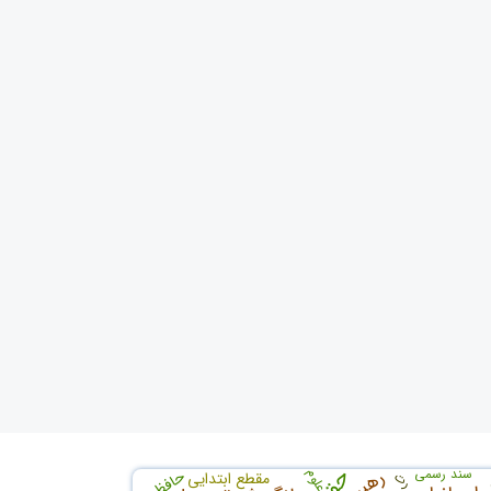
رهبری
سند رسمی
علوم
حافظ
رت
مقطع ابتدایی