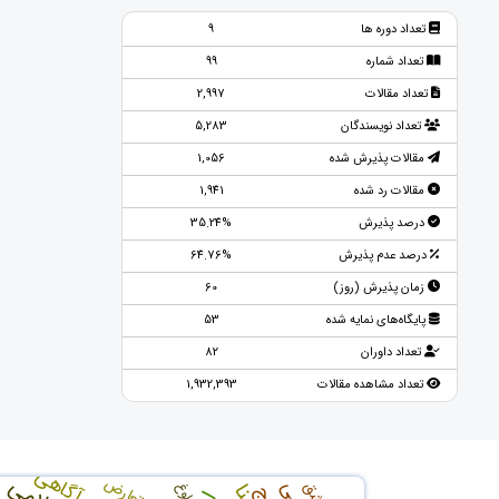
تعداد دوره ها
9
تعداد شماره
99
تعداد مقالات
2,997
تعداد نویسندگان
5,283
مقالات پذیرش شده
1,056
مقالات رد شده
1,941
درصد پذیرش
35.24%
درصد عدم پذیرش
64.76%
زمان پذیرش (روز)
60
پایگاه‌های نمایه شده
53
تعداد داوران
82
تعداد مشاهده مقالات
1,932,393
ذهن آگاهی
تعارض
عشق
بلوغ