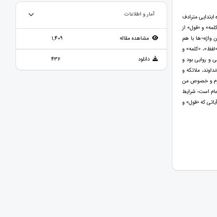
آمار و اطلاعات
 ابتدایی مترادف
لمه» و «قول» از
ن واژه¬ها با هم
مشاهده مقاله
1,409
لفظ»، «کلمه» و
دانلود
436
 و روایی بود و
اوند، ملائکه و
عموم و خصوص من
عام است؛ شرایط
یاتی که «قول» و