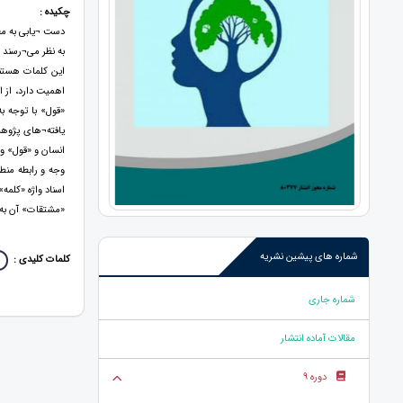
چکیده :
دست ¬یابی به مفا
به نظر می¬رسند ا
این کلمات هستند؛
اهمیت دارد، از 
«قول» با توجه ب
یافته¬های پژوهش
انسان و «قول» و
وجه و رابطه منط
اسناد واژه «کلمه
«مشتقات» آن به 
شماره های پیشین نشریه
کلمات کلیدی :
شماره جاری
مقالات آماده انتشار
دوره 9