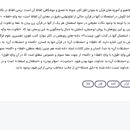
هیم و آموزه¬های قرآن به عنوان ثقل اکبر، منوط به تعمق و موشکافی الفاظ آن است، برخی الفاظ در نگاه
ما کاوش در استعمالات آنها در قرآن، حاکی از تفاوتهایی دقیق در معنای آن الفاظ است؛ سه واژه «لفظ»، «ک
 با توجه به وجود نکات معرفتی در نحوه استعمال هر یک از آنها در قرآن، پی بردن به معنا و تفاوت ای
این رو این پژوهش با روش توصیفی، تحلیلی به دنبال پاسخگویی به این پرسش بود که: «تفاوت سه واژه «
ه استعمال آنها در آیات الهی چیست؟»؛ داده¬های پژوهش در اکثر موارد کتب لغوی، تفسیری، علوم قرآنی
 به این اشاره دارند که «لفظ» و «مشتقات آن» در قرآن تنها به انسان، «کلمه» و «مشتقات آن» به خد
 «مشتقات آن» به خدا، انسان و سایر کائنات اسناد داده شده؛ هم چنین رابطه منطقی «لفظ» و «کلمه» 
قی واژه «قول» با واژه «لفظ» و «کلمه» از جهت معنا عموم و خصوص مطلق است که در آن واژه «قول» 
» و «مشتقات آن» به خداوند، مهیا بودن قیود: «حتمیت»، «مؤثر بودن» و «استقلال و استغناء» است و در آ
خداوند نسبت داده شده، به دلیل مسئله¬ای از جانب مخاطب برخی از این قیود، وجود ندارد.
قرآن
کلمه
قول
لفظ