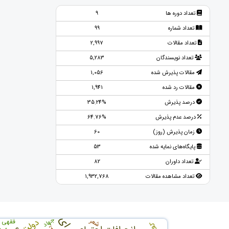
تعداد دوره ها
9
تعداد شماره
99
تعداد مقالات
2,997
تعداد نویسندگان
5,283
مقالات پذیرش شده
1,056
مقالات رد شده
1,941
درصد پذیرش
35.24%
درصد عدم پذیرش
64.76%
زمان پذیرش (روز)
60
پایگاه‌های نمایه شده
53
تعداد داوران
82
تعداد مشاهده مقالات
1,932,768
جهاد
دولت
شعر
فقهی