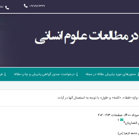
09216189337
تما
محورهای مورد پذیرش مقاله در مجله
درخواست صدور گواهی پذیرش و چاپ مقاله
فر
اژه «لفظ»، «کلمه» و «قول» با توجه به استعمال آنها در آیات
1
انصاریان*
جامعه الزهرا (س)