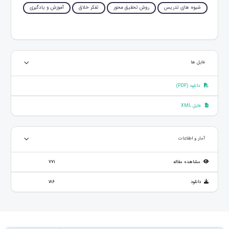
شیوه های تدریس
روش تحقیق محور
تفکر خلاق
آموزش و یادگیری
فایل ها
دانلود (PDF)
فایل XML
آمار و اطلاعات
مشاهده مقاله
771
دانلود
186