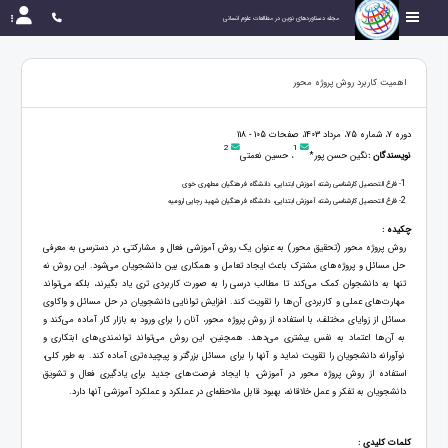
مجله دستاوردهای نوین در مطالعات علوم انسانی
اهمیت کاربرد روش پروژه محور
دوره 7، شماره 75، مرداد 1403، صفحات 105 - 118
2
1
نویسندگان :
نگین حسن پور*
، حسین نعمتی
1
- فارغ التحصیل کارشناسی رشته آموزش ابتدایی، دانشگاه فرهنگیان مطهری خوی
2
- فارغ التحصیل کارشناسی رشته آموزش ابتدایی، دانشگاه فرهنگیان شهید رجایی ارومیه
چکیده :
روش پروژه محور (تحقیق محور) به عنوان یک روش آموزشی فعال و مشارکتی، در دسترسی به معرفی
حل مسائل و پروژه‌های مشترک باعث ایجاد تعامل و همکاری بین دانشجویان می‌شود. این روش نه
تنها به دانشجوان کمک می‌کند تا مطالب درسی را به صورت کاربردی تری یاد بگیرند، بلکه می‌تواند
مهارت‌های عملی و کاربردی آن‌ها را تقویت کند. افزایش توانایی دانشجویان در حل مسائل و واکاوی
مسائل از زوایای مختلف، با استفاده از روش پروژه محور، آنان را برای ورود به بازار کار آماده می‌کند و
به آن‌ها اعتماد به نفس بیشتری می‌دهد. همچنین، این روش می‌تواند توانمندی‌های ابتکاری و
نوآورانه دانشجویان را تقویت نماید و آنها را برای مسائل بزرگتر و پیچیده‌تری آماده کند. به طور کلی،
استفاده از روش پروژه محور در آموزش، با ایجاد فرصت‌های جدید برای یادگیری فعال و تشویق
دانشجویان به تفکر و عمل خلاقانه، بهبود قابل ملاحظه‌ای در عملکرد و عملکرد آموزشی آنها دارد.
کلمات کلیدی :