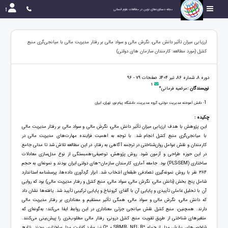
مجله دستاوردهای نوین در مطالعات علوم انسانی
ارزیابی میزان تأثیر دانش مالی، نگرش مالی و سواد مالی بر رفتار مدیریت مالی با میانجی‌گری منبع
کنترل (مورد مطالعه: کارمندان سازمان های دولتی)
دوره 8، شماره 86، تیر 1404، صفحات 79 - 96
1
نویسندگان :
مرضیه فرمانی*
1
- دانش آموخته مدیریت دولتی، گروه مدیریت، دانشگاه پیام نور، تهران، ایران
چکیده :
این پژوهش با هدف ارزیابی میزان تأثیر دانش مالی، نگرش مالی و سواد مالی بر رفتار مدیریت مالی
با میانجی‌گری منبع کنترل انجام شد. با توجه به اهمیت فزاینده مهارت‌های مدیریت مالی در
کارمندان و نقش عوامل روان‌شناختی در ترجمه آگاهی به رفتار، در این مطالعه تلاش شد تا مدلی جامع
در این حوزه طراحی و آزمون شود. روش پژوهش، توصیفی-همبستگی از نوع مدل‌سازی معادلات
ساختاری (PLS-SEM) بود. جامعه آماری، کارمندان سازمان¬های دولتی ایران بودند و نمونه‌ای به حجم
۳۸۴ نفر با روش نمونه‌گیری تصادفی طبقه‌ای انتخاب شد. ابزار گردآوری داده‌ها، پرسشنامه استاندارد
شامل پنج بخش (دانش مالی، نگرش مالی، سواد مالی، منبع کنترل و رفتار مدیریت مالی) بود که روایی
آن با تحلیل عاملی تأییدی و پایایی آن با آلفای کرونباخ و پایایی ترکیبی تأیید شد. یافته‌ها نشان داد
که دانش مالی، نگرش مالی و سواد مالی، همگی تأثیر مستقیم و معناداری بر رفتار مدیریت مالی
دارند. همچنین، منبع کنترل نقش میانجی جزئی معناداری در این روابط ایفا می‌کند؛ به‌گونه‌ای که
متغیرهای شناختی از طریق تقویت منبع کنترل درونی، رفتار مالی مطلوب‌تری را پیش‌بینی می‌کنند.
شاخص‌های برازش مدل از جمله SRMR، NFI، R² و Q² نیز مؤید کفایت مدل ساختاری بودند. نتایج