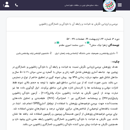
مجله دستاوردهای نوین در مطالعات علوم انسانی
بررسی و ارزیابی نگرش به خیانت و رابطه آن با دلزدگی و ناسازگاری زناشویی
دوره 3، شماره 24، اردیبهشت 99، صفحات 37 - 52
2
1
نویسندگان :
زهرا نیک منش*
، دین محمد امیری مقدم
2
1
- دکترای روانشناسی و عضوهیات علمی دانشگاه آزاداسلامی واحد زاهدان- ایران
- دانشجوی کارشناسی ارشد روانشناسی بالینی
چکیده :
هدف پژوهش بررسي ارزیابی نگرش نسبت به خیانت و رابطه آن با دلزدگی زناشویی و ناسازگاری در
زوجین بود. جامعه آماری پژوهش شامل کلیه زنان و مردان با گستره ی سنی مردان 20 تا 50 سال و
متاهل شاغل شهر مشهد دربازه زمانی 1398 بود. روش نمونه گیری در تحقیق حاضر از نوع در دسترس
می باشد بدین صورت است که از بین تمامی مناطق شهر مشهد با توجه به حجم بالای نمونه فقط
ادارات دولتی و پرسشنامه ها را کارمندان اداره های این مناطق پرکردند. ابزار گردآوری داده ها نیز
عبارت بودند از: آزمون نگرش به خیانت زناشویی مارک واتلی(2006) ، آزمون دلزدگی زناشویی
پاینز(پاینز،1996) و پرسشنامه ناسازگاری بیر – استرانبرگ (1977). طبقه‌بندی و تحليل داده‌های
به‌دست‌آمده جهت بررسي فرضیه‌های پژوهش با استفاده از نرم‌افزار آماريSPSS انجام شد. ابتدا، در
قسمت یافته‌های توصيفي از شاخص‌های مركزي، فراواني، درصد و نمودارهاي ستوني استفاده ‌شد.
براي بررسي فرضیه‌های پژوهش از آزمون همبستگی پیرسون و رگرسیون استفاده شد. یافته ها نشان
دادند، بین نگرش به خیانت با دلزدگی زناشویی و ناسازگاری زناشویی رابطه معنی داری وجود دارد و
همچنین نگرش به خیانت پیش بینی کننده دلزدگی زناشویی و ناسازگاری زناشویی می باشد.