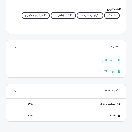
کلمات کلیدی :
خیانت
نگرش به خیانت
دلزدگی زناشویی
ناسازگاری زناشویی
فایل ها
دانلود (PDF)
فایل XML
آمار و اطلاعات
مشاهده مقاله
1,815
دانلود
485