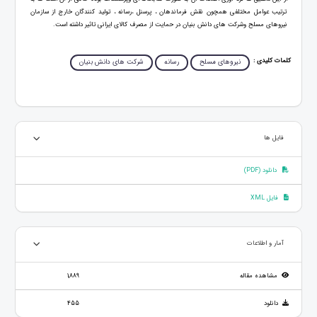
ترتیب عوامل مختلفی همچون نقش فرماندهان ، پرسنل ،رسانه ، تولید کنندگان خارج از سازمان
نیروهای مسلح وشرکت های دانش بنیان در حمایت از مصرف کالای ایرانی تاثیر داشته است.
کلمات کلیدی :
نیروهای مسلح
رسانه
شرکت های دانش بنیان
فایل ها
دانلود (PDF)
فایل XML
آمار و اطلاعات
مشاهده مقاله
1,889
دانلود
455