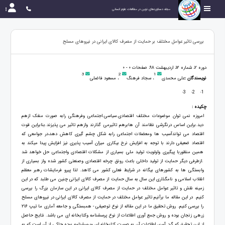
مجله دستاوردهای نوین در مطالعات علوم انسانی
بررسی تاثیر عوامل مختلف بر حمایت از مصرف کالای ایرانی در نیروهای مسلح
دوره 2، شماره 12، اردیبهشت 98، صفحات 0 - 0
3
2
1
نویسندگان :
علی محمدی
، سجاد فرهنگ
، مسعود فاضلی
3
2
1
-
-
-
چکیده :
امروزه نمی توان موضوعات مختلف اقتصادی.سیاسی.اجتماعی وفرهنگی رابه صورت منفک ازهم
دید.براین اساس درنگرشی نظامند آن هابرهم تاثیرمی گذارند وازهم تاثیر می پذیزند.بنابراین قوت
اقتصاد می تواندآسیب ها ومعضلات اجتماعی رابه شکل چشم گیری کاهش دهد،در جوامعی که
اقتصاد ضعیفی دارند با توجه به افزایش نرخ بیکاری میزان آسیب پذیری نیز افزایش پیدا میکند به
همین منظوربا پیگیری واولویت تولید ملی بسیاری از مشکلات اقتصادی واجتماعی حل خواهد شد
.ازطرفی دیگر حمایت از تولید داخلی باعث رونق چرخه اقتصادی وصنعتی کشور شده واز بسیاری از
وابستگی ها به کشورهای بیگانه در شرایط فعلی کشور می کاهد. لذا پیرو فرمایشات رهبر معظم
انقلاب اسلامی و نامگذاری این سال به سال حمایت از مصرف کالای ایرانی چنین می طلبد که در این
زمینه نقش و تاثیر عوامل مختلف در حمایت از مصرف کالای ایرانی در این سازمان بزرگ را بررسی
کنیم. در این مقاله ما برآنیم تاثیر عوامل مختلف در حمایت از مصرف کالای ایرانی در نیروهای مسلح
را بررسی کنیم. روش تحقیق ما در این مقاله از نوع توصیفی - همبستگی و جامعه آماری ما تیپ 216
زرهی زنجان بوده و روش جمع آوری اطلاعات از نوع پرسشنامه وکتابخانه ای می باشد. نتایج حاصل
از این تحقیق که گرد آوری اطلاعات آن به صورت کتابخانه ای وپرسشنامه بوده حاکی از آن است که به