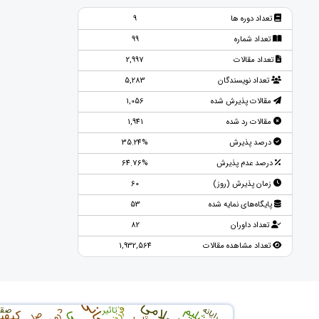
تعداد دوره ها
9
تعداد شماره
99
تعداد مقالات
2,997
تعداد نویسندگان
5,283
مقالات پذیرش شده
1,056
مقالات رد شده
1,941
درصد پذیرش
35.24%
درصد عدم پذیرش
64.76%
زمان پذیرش (روز)
60
پایگاه‌های نمایه شده
53
تعداد داوران
82
تعداد مشاهده مقالات
1,932,564
اورشلیم
فرزند
رایانه
تاثیر
صقل
درمان
کیفی