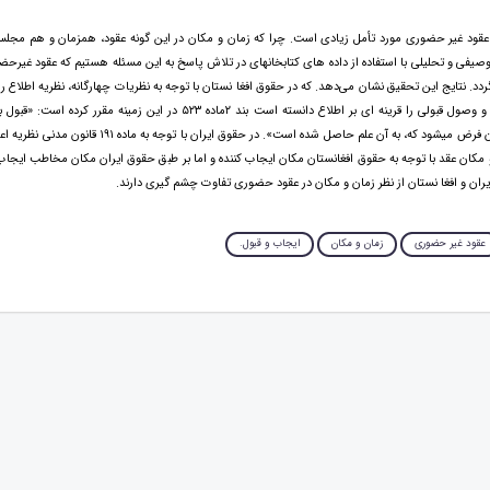
عقود غیر حضوری مورد تأمل زیادی است. چرا که زمان و مکان در این گونه عقود، همزمان و هم مجل
صیفی و تحلیلی با استفاده از داده های کتابخانه‏ای در تلاش پاسخ به این مسئله هستیم که عقود غیرح
‏گردد. نتایج این تحقیق نشان می‌دهد. که در حقوق افغا نستان با توجه به نظریات چهارگانه، نظریه اطلاع را
قاعده تلقی کرده. و وصول قبولی را قرینه ای بر اطلاع دانسته است بند ۲ماده ۵۲۳ در این زمینه
ايجاب کننده چنان فرض می‎شود که، به آن علم حاصل شده است». در حقوق ایران
 مکان عقد با توجه به حقوق افغانستان مکان ایجاب کننده و اما بر طبق حقوق ایران مکان مخاطب ایجاب 
ان و افغا نستان از نظر زمان و مکان در عقود حضوری تفاوت چشم گیری دارند.
عقود غیر حضوری
زمان و مکان
ایجاب و قبول.