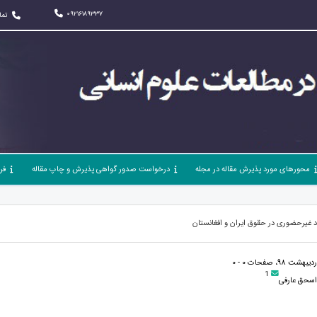
09216189337
تما
محورهای مورد پذیرش مقاله در مجله
درخواست صدور گواهی پذیرش و چاپ مقاله
فر
د غیرحضوری در حقوق ایران و افغانستان
1
سحق عارفی