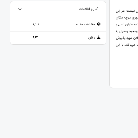
آمار و اطلاعات
س نیست. در این
ضوری درچه مکان
 به عنوان اصل و
مشاهده مقاله
1,911
 مقرر کرده است: «قبول به‏مجرد وصول به
دانلود
463
 با توجه به ماده ۱۹۱ قانون مدنی نظریه اعلان مورد پذیرش
می‌باشد. با این