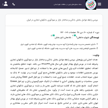
مجله دستاوردهای نوین در مطالعات علوم انسانی
بررسی رابطه عوامل بخش بانکی و ساختار بازار بر سودآوری بانکهای تجاری در ایران
دوره 2، شماره 20، دی 98، صفحات 107 - 122
2
1
نویسندگان :
شهرام حافظی*
، غلامعلی تاج بخش
1
- دکترای تخصصی مدیریت دولتی (استادیار)، گروه مدیریت دولتی واحد کازرون، دانشگاه آزاد اسلامی، کازرون، ایران
2
- دانشجوی کارشناسی ارشد، مدیریت مالی، گروه مدیریت، واحد کازرون، دانشگاه آزاد اسلامی، کازرون، ایران
چکیده :
هدف اصلی این پژوهش بررسی رابطه عوامل بخش بانکی و ساختار بازار بر سودآوری بانکهای تجاری
پذیرفته شده در بورس اوراق بهادار تهران طی سال های۱۳۹۶-۱۳۸۵ می باشد. جهت تحقق بخشيدن به
اهداف تحقيق، اطلاعات لازم براي آزمون-های فرض ها با استفاده از نرم افزار تدبير، صحرا، كتابخانه
بورس همچنين اطلاعات موجود و ساير بانکهای اطلاعاتي جمع آوری گرديده و در نهایت 12 بانک به
عنوان نمونه انتخاب شدند. اطلاعات جمع آوری شده با استفاده از نرم افزار اكسل Excel پردازش شده،
سپس محاسبات و تشريح روشهای آماري با استفاده از تکنیک خودرگرسیونی پانل و نرم افزار Eviews
انجام گردید. نتایج نشان داد که کفایت سرمایه تاثیری معنی دار و مثبت بر سودآوری بانکهای تجاری
دارد. همچنین، یافته های به دست آمده از برآورد مدل رگرسیونی نشان داد که متغیرهای کیفیت
دارایی بانک، نسبت نقدینگی و تنوع درآمدی بانک تاثیر معناداری بر سودآوری بانک های تجاری دارند
و متغیر کارایی هزینه عملیاتی بانک بر سودآوری بانک های تجاری پذیرفته شده در بورس اوراق بهادار
تهران تاثیر معنی داری ندارد. بر اساس نتایج به دست آمده تمرکز بازار تاثیر منفی و معناداری بر
سودآوری بانک های تجاری ایران دارد.