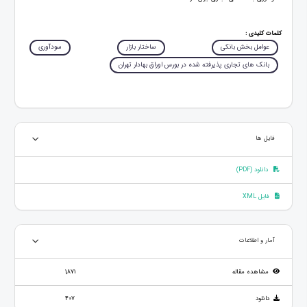
کلمات کلیدی :
عوامل بخش بانکی
ساختار بازار
سودآوری
بانک های تجاری پذیرفته شده در بورس اوراق بهادار تهران
فایل ها
دانلود (PDF)
فایل XML
آمار و اطلاعات
مشاهده مقاله
1,871
دانلود
407