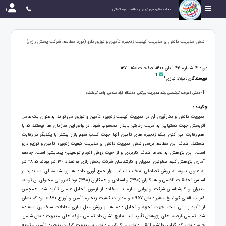
مجله دستاوردهای نوین در مطالعات علوم انسانی
نقش مدیریت دانش بر مدیریت کیفیت زنجیره تأمین و توزیع دارو (مورد مطالعه: شرکت پخش رازی)
دوره 4، شماره 42، آبان 1400، صفحات 150 - 137
1
نویسندگان :
میلاد نیازی*
1
- دانش آموخته کارشناسی ارشد مدیریت بازرگانی، دانشگاه آزاد اسلامی، واحد کرمانشاه
چکیده :
مدیریت دانش و بکارگیری آن در مدیریت کیفیت زنجیره تأمین و توزیع می تواند به عنوان یک عامل
اثربخش جهت دستیابی به مزیت رقابتی پایدار محسوب شود. در واقع این سازمان ها نیستند که با
هم رقابت می کنن، بلکه زنجیره های تأمین آنها جهت کسب سهم بازار بیشتر با یکدیگر در رقابت
هستند. هدف این مطالعه بررسی نقش مدیریت دانش بر مدیریت کیفیت زنجیره تأمین و توزیع دارو
است. این پژوهش به لحاظ هدف کاربردی و از حیث روش انجام توصیفی- پیمایشی است. جامعه
آماری پژوهش کلیه معاونین، مدیران و کارشناسان شرکت پخش رازی به تعداد 170 نفر بودند که 118 نفر
به عنوان نمونه به روش تصادفی انتخاب شدند. ابزار جمع آوری داده ها پرسشنامه ای استاندارد بر
اساس تحقیقات ناظمی و همکاران (1390) و استادی و همکاران (1398) بود که روایی محتوای آن توسط
مدیران و کارشناسان شرکت و روایی سازه با استفاده از آزمون تحلیل عاملی تأیید شد. همچنین
ضریب آلفای کرونباخ متغیر دانش 0.957 و مدیریت کیفیت زنجیره تأمین و توزیع 0.870 بود که نشان
از تأیید پایایی است. جهت تجزیه و تحلیل داده ها از روش مدل سازی معادلات ساختاری استفاده
شد. تمامی فرضیه های پژوهش تأیید شد. نتایج نشان داد تمامی مؤلفه های مدیریت دانش شامل؛
خلق دانش، کد گذاری دانش، انتقال دانش و بکارگیری دانش بر مدیریت کیفیت زنجیره تأمین و توزیع