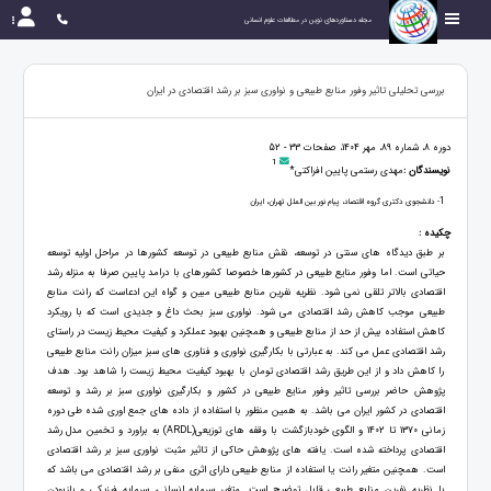
مجله دستاوردهای نوین در مطالعات علوم انسانی
بررسی تحلیلی تاثیر وفور منابع طبیعی و نواوری سبز بر رشد اقتصادی در ایران
دوره 8، شماره 89، مهر 1404، صفحات 33 - 52
1
نویسندگان :
مهدی رستمی پایین افراکتی*
1
- دانشجوی دکتری گروه اقتصاد، پیام نور بین الملل تهران، ایران
چکیده :
بر طبق دیدگاه های سنتی در توسعه، نقش منابع طبیعی در توسعه کشورها در مراحل اولیه توسعه
حیاتی است. اما وفور منایع طبیعی در کشورها خصوصا کشورهای با درامد پایین صرفا به منزله رشد
اقتصادی بالاتر تلقی نمی شود. نظریه نفرین منابع طبیعی مبین و گواه این ادعاست که رانت منابع
طبیعی موجب کاهش رشد اقتصادی می شود. نواوری سبز بحث داغ و جدیدی است که با رویکرد
کاهش استفاده بیش از حد از منابع طبیعی و همچنین بهبود عملکرد و کیفیت محیط زیست در راستای
رشد اقتصادی عمل می کند. به عبارتی با بکارگیری نواوری و فناوری های سبز میزان رانت منابع طبیعی
را کاهش داد و از این طریق رشد اقتصادی تومان با بهبود کیفیت محیط زیست را شاهد بود. هدف
پژوهش حاضر بررسی تاثیر وفور منایع طبیعی در کشور و بکارگیری نواوری سبز بر رشد و توسعه
اقتصادی در کشور ایران می باشد. به همین منظور با استفاده از داده های جمع اوری شده طی دوره
زمانی 1370 تا 1402 و الگوی خودبازگشت با وقفه های توزیعی(ARDL) به براورد و تخمین مدل رشد
اقتصادی پرداخته شده است. یافته های پژوهش حاکی از تاثیر مثبت نواوری سبز بر رشد اقتصادی
است. همچنین متغیر رانت یا استفاده از منابع طبیعی دارای اثری منفی بر رشد اقتصادی می باشد که
با نظریه نفرین منابع طبیعی قابل توضیح است. متغیر سرمایه انسانی، سرمایه فیزیکی و بازبودن