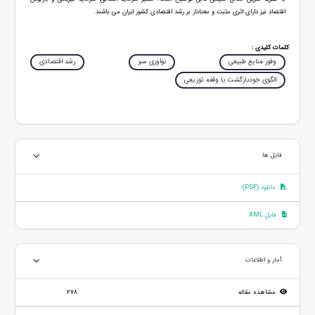
اقتصاد نیز دارای اثری مثبت و معنادار بر رشد اقتصادی کشور ایران می باشند.
کلمات کلیدی :
وفور منایع طبیعی
نواوری سبز
رشد اقتصادی
الگوی خودبازگشت با وقفه توزیعی
فایل ها
دانلود (PDF)
فایل XML
آمار و اطلاعات
مشاهده مقاله
278