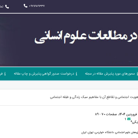
09216189337
تما
محورهای مورد پذیرش مقاله در مجله
درخواست صدور گواهی پذیرش و چاپ مقاله
فر
ویت اجتماعی و تقاطع آن با مفاهیم سبک زندگی و طبقه اجتماعی
1
یکی*
وهش علوم اجتماعی، دانشگاه خوارزمی، تهران، ایران