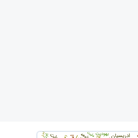
ملیت
یهودیت
دولت
جامعه
بداء
ادریسیان