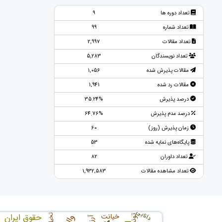
تعداد دوره ها
9
تعداد شماره
99
تعداد مقالات
2,997
تعداد نویسندگان
5,283
مقالات پذیرش شده
1,056
مقالات رد شده
1,941
درصد پذیرش
35.24%
درصد عدم پذیرش
64.76%
زمان پذیرش (روز)
60
پایگاه‌های نمایه شده
53
تعداد داوران
82
تعداد مشاهده مقالات
1,932,583
دانایی
خیانت
حقوق ایران
تخیل
تونس
آرزو