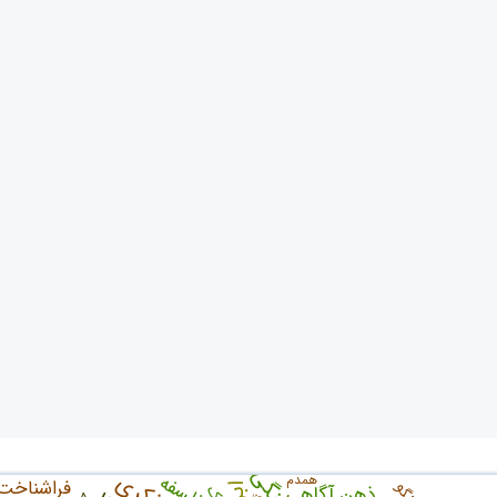
فلسفه
همدم
فراشناخت
الگو
ذهن آگاهی