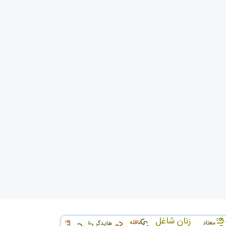
زنان شاغل
عاقله
معتاد
هایدگر