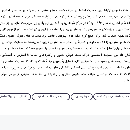
هدف تعیین ارتباط بین حمایت اجتماعی ادراک شده، هوش معنوی و راهبردهای مقابله با استرس 
وانان بی سرپرست انجام شد. روش پژوهش حاضر توصیفی از نوع همبستگی بود. جامعه آماری پژو
نوجوانان 18-12ساله شهر اردبیل در سال 1396 بود که در مراکز شبانه روزي نگهداري نوجوانان بی سرپرست سازمان 
می شوند. روش نمونه گیری در پژوهش حاضر بصورت دردسترس بود و با 
 گروه نمونه انتخاب شد. برای جمع آوری داده های پژوهش حاضر از پرسشنامه های هوش معنوی کینگ، 
ت هاي استرس¬زا اندلر و مقياس افسردگی، اضطراب و استرس لاویبوند و پرسشنامه حمايت اجتماعي ا
نشان داد بین حمایت اجتماعی ادراک شده، هوش معنوی و راهبردهای مقابله با استرس با آشفتگی ه
رست رابطه منفی وجود دارد. همچنین نتایج تحلیل رگرسیون چندگانه نشان داد که حمایت اجتماعی 
ای مقابله با استرس قدرت پیش بینی کنندگی، آشفتگی های روانشناختی نوجوانان بی سرپرست را دار
گفت که حمایت اجتماعی ادراک شده، هوش معنوی و راهبردهای مقابله با استرس از عوامل موثر 
اشد.
حمایت اجتماعی ادراک شده
هوش معنوی
راهبردهای مقابله با استرس
آشفتگی های روانشناختی