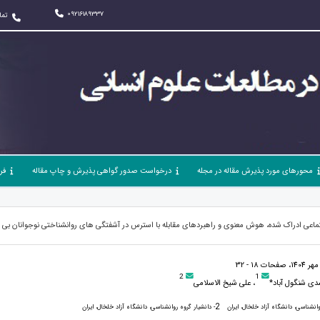
09216189337
تما
محورهای مورد پذیرش مقاله در مجله
درخواست صدور گواهی پذیرش و چاپ مقاله
فر
عی ادراک شده، هوش معنوی و راهبردهای مقابله با استرس در آشفتگی های روانشناختی نوجوانان بی
2
1
سدی شنگول آباد*
، علی شیخ الاسلامی
2
انشناسی، دانشگاه آزاد خلخال، ایران
- دانشیار گروه روانشناسی، دانشگاه آزاد خلخال، ایران