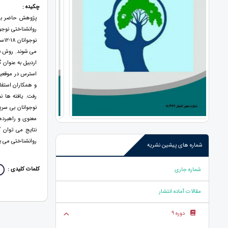
چکیده :
پژوهش حاضر با 
روانشناختی نوج
اردبیل به عنوان
استرس در موقعي
رفت. یافته ها 
نوجوانان بی سرپ
معنوی و راهبرده
نتایج می توان 
روانشناختی می ب
شماره های پیشین نشریه
کلمات کلیدی :
شماره جاری
مقالات آماده انتشار
دوره 9