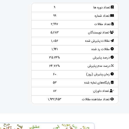
تعداد دوره ها
9
تعداد شماره
99
تعداد مقالات
2,997
تعداد نویسندگان
5,283
مقالات پذیرش شده
1,056
مقالات رد شده
1,941
درصد پذیرش
35.24%
درصد عدم پذیرش
64.76%
زمان پذیرش (روز)
60
پایگاه‌های نمایه شده
53
تعداد داوران
82
تعداد مشاهده مقالات
1,932,453
ت
جرح
سوریه
قصه
گرانی
عشق
گناه
ذهن آگاهی