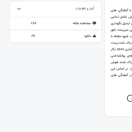
آمار و اطلاعات
با آشفتگی های
هش شامل تمامی
بهزیستی اردبیل نگهداری
مشاهده مقاله
286
استفاده از این روش تعداد 100 نفر از نوجوانان بی سرپرست شهر
دانلود
191
شيوه مقابله با
دراك شده زيمت
و همكاران استفاده شد. برای تحلیل داده ها ازضریب همبستگی پیرسون و تحلیل رگرسیون چندگانه استفاده شد و ابزار آماری spss بکار
ای روانشناختی
ادراک شده، هوش
د. بر اساس این
در آشفتگی های