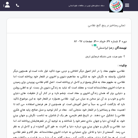
مجله دستاوردهای نوین در مطالعات علوم انسانی
تجلی رستاخیز در پنج گنج نظامی
دوره 4، شماره 37، خرداد 1400، صفحات 97 - 82
1
نویسندگان :
زهرا ایرانمنش*
1
- عضو هیئت علمی دانشگاه فرهنگیان کرمان
چکیده :
نظامی، مفهوم معاد را در کنار اصول دیگر اخلاقی و دینی مورد تاکید قرار داده است.او همچون دیگر
شاعران، وابسته به نگرش خود به شکلی به مفاهیم دنیوی و اخروی در اشعار خود پرداخته است؛ اما
نظامی به مفهوم معاد به شکل وسیع تر و کامل تر پرداخته است. اصل کلام نظامی، پوییدن برای رسیدن
به حیات اخروی سعادتمندانه است؛ و معتقد است که نباید به زندگی دنیوی دل بست. او به افقی روشن
و دنیایی برتر که همان زندگی اخروی و معاد است، چشم دارد؛ و در کنار آن از حقیقت های دنیای
مادی و خوب و بد آن نیز سخن به میان می آورد. نظامی همواره در اشعار خود به این موضوع تاکید
دارد که بازگشت آدمی به مبدأ و اصل آفرینش است. او همچنین از هر فرصتی استفاده می کند تا
اهمیت معاد و رستاخیز را در اشعار خود متجلی کند. معاد در کنار توحيد و عمل صالح، پايه هاي فکري
نظامي را تشکيل مي دهند. در تاريخ شعر فارسي، هر يک از شاعران به تناسب نگرش و جهان بيني
خود، به گونه اي دنيا و جهان مادي عصر خود را شناخته و به توجيه آن در شعرهايشان پرداخته اند، اما
ديد نظامي و نگرش و جهان بيني وي، درباره دنيا و آخرت، به طور کلي گسترده تر و کامل تر به نظر
مي رسد. گسستن از دنيا و تلاش براي دستيابي به حيات اخروي سعادتمندانه، مغز کلام و شعر نظامي
است. او هر جا که از دنياي حاضر و اکنون آدمي سخن گفته، به آن دنيا و روز قيامت و مکافات هم