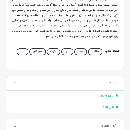
اشارتي نموده است و همواره بازگشت آدميان به اصل و مبدا آفرينش و معاد جسماني آنها را متذکر
مي شود؛ در حقيقت، نظامي نه تنها واقعيت هاي دنياي مادي را مي بيند و از نيک و بد آن سخن مي
گويد، بلکه فراتر از آن، چشم به دنيايي برتر و افقي روشن تر دارد. در اين مقاله سعي شده است تا
سيماي معاد در آثار نظامي و به ويژه مخزن الاسرار، بر اساس آيات قرآن و احاديث، تجزيه و تحليل
گردد و ارتباط آن با مقولاتي چون دين، دنيا، مرگ، عدل و مغفرت تبيين شود. در این مقاله سعی شده
است تا عقیده و دیدگاه نظامی را درباره ی معاد ، و رابطه آن با مفاهیمی چون دنیا و دین براساس
پنج گنج او مورد تجزیه و تحلیل قرار دهیم و اهمیت آنها را بیان کنیم..
کلمات کلیدی :
نظامی
معاد
دین
آخرت
پنج گنج
دنیا
فایل ها
دانلود (PDF)
فایل XML
آمار و اطلاعات