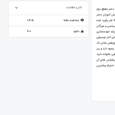
آمار و اطلاعات
دختر مقطع دوم
ش آموزان دختر
دوره دوم متوسطه شهر شهرکرد در سال تحصیلی 1399-1400 تشکیل داد که مطابق با آمار های دریافتی حجم جامعه 1400 نفر برآورد شده
مشاهده مقاله
1,405
ونه کرجسی و مورگان
دانلود
401
پرسشنامه جوعاطفی خانواده نودرگاه فرد (1373)، پرسشنامه رشد خودمختاری
 داده ها از روش های آمار توصیفی
پژوهش نشان داد
 سطح آلفای p<0.05 رابطه مثبت و معنادار وجود دارد و زیر
 خانواده دارند
زیرمقیاس های آن
اس احترام بیشترین