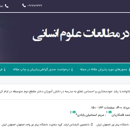
09216189337
تما
محورهای مورد پذیرش مقاله در مجله
درخواست صدور گواهی پذیرش و چاپ مقاله
فر
نواده با رشد خودمختاری و احساس تعلق به مدرسه در دانش آموزان دختر مقطع دوم متوسطه در ایام کرو
2
1
مد قلمکاریان
، مریم اسماعیلی بابادی*
2
انشگاه پیام نور، اصفهان، ایران.
- دانشجوی کارشناس ارشد، گروه مشاوره، دانشگاه پیام نور واحد اصفهان، اصفهان، ایران.