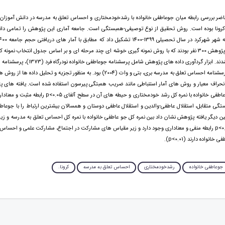
 بررسی رابطه میان جوعاطفی خانواده با رشدخودمختاری و احساس تعلق به مدرسه در دانش آموزان 
 کرونا بوده است. روش تحقیق از نوع توصیفی-همبستگی است. جامعه آماری این پژوهش را تمامی دان
است. نمونه این پژوهش 300 نفر بودند که با روش نمونه گیری خوشه ای چند مرحله ای و بر اساس جدول انتخاب نم
(۱۹۷۰) انتخاب شدند. ابزار گردآوری داده های پژوهش شامل 
آیووا (1986) و پرسشنامه احساس تعلق به مدرسه بری، بتی و وات (2004) بود. به منظور تجزیه و تحلیل
 انحراف معیار و روش های آمار استنباطی مانند ضریب همبتگی پیرسون استفاده شده است. یافته های 
میان نمره کل جوعاطفی خانواده با نمره کل رشد خودمختاری و حیطه های آن در
گی متقابل، استقلال عاطفی-والدین و استقلال عاطفی دوستان و همسالان بیشترین ارتباط را با جوعاطفی
. همچنین دیگر یافته پژوهش نشان داد بین نمره کل جو عاطفی خانواده با نمره کل احساس تعلق به مدرسه و 
در سطح آلفای p<0.5 رابطه منفی و معناداری وجود دارد و زیر مقیاس های مشارکت در اجتماع، مشارکت علمی و احس
خانواده دارند (p<0.01).
جوعاطفی خانواده
رشدخودمختاری
احساس تعلق به مدرسه
کرونا.