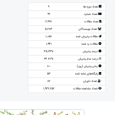
تعداد دوره ها
9
تعداد شماره
99
تعداد مقالات
2,997
تعداد نویسندگان
5,283
مقالات پذیرش شده
1,056
مقالات رد شده
1,941
درصد پذیرش
35.24%
درصد عدم پذیرش
64.76%
زمان پذیرش (روز)
60
پایگاه‌های نمایه شده
53
تعداد داوران
82
تعداد مشاهده مقالات
1,932,252
معنویت
هوی
مدل
پوشاک
عصبه
پیترز
عرفان
هگل