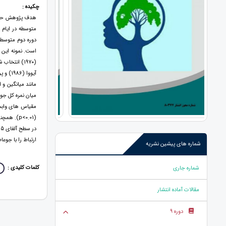
چکیده :
هدف پژوهش حاضر
متوسطه در ایام
مانند میانگین و
مقیاس های وابست
(p<0.01)
ارتباط را با جوعاطفی 
شماره های پیشین نشریه
کلمات کلیدی :
شماره جاری
مقالات آماده انتشار
دوره 9