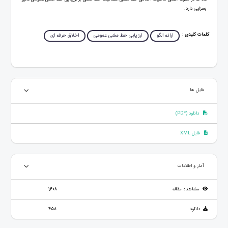
بسزایی دارد.
کلمات کلیدی :
ارائه الگو
ارزیابی خط مشی عمومی
اخلاق حرفه ای
فایل ها
دانلود (PDF)
فایل XML
آمار و اطلاعات
مشاهده مقاله
1,408
دانلود
458