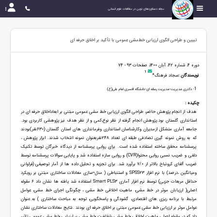
مجله دستاوردهای نوین در مطالعات علوم انسانی
تبیین و طراحی الگوی ارزیابی خط‌مشی عمومی با تأکید بر اخلاق حرفه‌ ای
دوره 4، شماره 42، آبان 1400، صفحات 93 - 74
1
نویسندگان :
سجاد فرهنگ*
1
- دکتری مدیریت-مدیریت رسانه ای-دانشگاه افسری امام علی(ع)
چکیده :
هدف از انجام پژوهش حاضر، طراحی الگوی ارزیابی خط مشی عمومی مبتنی بر ابعاداخلاق حرفه ای در
استانداری گلستان بود.پژوهش انجام گرفته از نظر نوع،کمی و از نظر هدف نیز پژوهشی کاربردی بود.
جامعه آماری متشکل ازمدیران وکارشناسان استانداری وفرمانداری های استان گلستان (630نفر)بودند
که به روش نمونه گیری تصادفی طبقه ای تعداد 248نفربعنوان نمونه انتخاب شدند. ابزار پژوهش ،
پرسشنامه محقق ساخته استفاده شده است. برای روایی پرسشنامه از دیدگاه خبرگان توسط تکنیک
دلفی و ضریب نسبی روایی محتوا(CVR) و روایی سازه استفاده شد و پایایی سوالات پرسشنامه توسط
ضریب آلفای کرونباخ بالاتر از 7/0 برآورد شد. برای تجزیه و تحلیل داده ها از آمار توصیفی (فراوانی
ومیانگین ،درصد) با نرم افزار SPSS23 و استنباطی ( مدل¬سازی معادلات ساختاری مبتنی بر رویکرد
حداقل مربعات جزیی) توسط نرم افزار آماری Smart PLS3 استفاده شد یافته ها نشان داد 6 مقوله
اصلی( ارزیابان موثر در خط مشی، ماهیت اخلاقی خط مشی ، چگونگی اجرای خط مشی، عوامل
مرتبط با برنامه ریزی های اقتصادی، گشودگی و پاسخگویی، توجه به مباحث ساختاری ) به عنوان
عوامل موثر بر ارزیابی خط مشی عمومی مبتنی بر اخلاق حرفه ای بودند .نتایج معادلات ساختاری نشان
داد که در مقوله اصلی ماهیت اخلاقی خط مشی ،شفافیت خط مشی بر ارزیابی خط مشی عمومی تاثیر