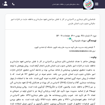
مجله دستاوردهای نوین در مطالعات علوم انسانی
شناسایی تاثیر دینداری بر کامیابی در کار با نقش میانجی تعهد سازمانی و عاطفه مثبت در ادارات امور
مالیاتی جنوب غرب استان فارس
دوره 4، شماره 45، بهمن 1400، صفحات 71 - 54
1
نویسندگان :
مهرداد علیمردانی*
1
- کارشناسی ارشد مدیریت مالی، گروه مدیریت مالی، واحد کازرون، دانشگاه آزاد اسلامی، کازرون،
ایران.mehrdadalimardani@yahoo.com
چکیده :
پژوهش حاضر با هدف شناسایی تاثیر دینداری بر کامیابی در کار با نقش میانجی تعهد سازمانی و
عاطفه مثبت در ادارات امور مالیاتی جنوب غرب استان فارس انجام گرفته است. روش پژوهش با توجه
به ماهیت تحقیق، توصیفی- پیمایشی از شاخه میدانی بوده و جامعه آماری تحقیق، کارکنان ادارات
امور مالیاتی جنوب غرب استان فارس می باشد. حجم نمونه در این تحقیق 122 نفر است. که با
استفاده از روش نمونه گیری تصادفی طبقه ای اقدام به نمونه گیری شدند. داده ها با استفاده از چهار
پرسشنامه دینداری، گلاک و استارک (1965)، کامیابی در کار، پوراث و همكاران (2011)، تعهد سازمانی، آلن
و میر (1990) و عاطفه مثبت، واتسون، کلارک و تلگن(1998) گردآوری شده است. روائی پرسش‌نامه‌ها
توسط3 نفر از اساتید مدیریت مورد تأیید قرار گرفت و پایائی آن‌ها نیز با اجرای اولیه در نمونه‌ای به
تعداد 30 نفر تأیید شد. ضریب پایایی پرسشنامه ها برای متغیر دینداری849/0، متغیر کامیابی در
کار801/0، متغیر تعهدسازمانی 799/0 و متغیر عاطفه مثبت845/0 برآورد شده است. به منظور بررسی
آزمون فرضیات تحقيق از ضریب همبستگی پیرسون، تحلیل رگرسیون و آزمون سوبل استفاده شده