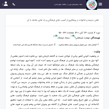
مجله دستاوردهای نوین در مطالعات علوم انسانی
نقش مدرسه و خانواده در پیشگیری از آسیب های فرهنگی و راه های مقابله با آن
دوره 4، شماره 42، آبان 1400، صفحات 163 - 151
2
1
نویسندگان :
نهضت شیخعلی*
، سجاد فرهنگ
2
1
- کارشناس ارشد عربی.اموزش وپرورش زنجان منطقه زنجانرود.
- دکترای مدیریت رسانه.دانشگاه افسری امام علی علیه السلام
چکیده :
در وضعیت کنونی کشور برخی از جوانان نسبت به گذشته تاریخی خود بی تفاوت شده اندودر بعضی از
آنها میل به دنیای غرب وغرق شدن در فرهنگ غربی به وجود آمده است .آنچه امروز مهم است تهاجم
فرهنگی وسلطه وغلبه یک فرهنگ بر سایر فرهنگها است که نمونه بارز آن روند رو به رشد تسلط
فرهنگ استعماری غرب بر سایر فرهنگ ها در یکصد سال اخیر است . جنگ روانی ، جنگ رایانه ای
،جنگ اینترنتی و..همگی از اشکال جنگ نرم هستند به نظر می رسد نقش مدرسه ومربیان ودبیران
ومدیران در شکل گیری و دفاع از فرهنگ اصیل ایرانی واسلامی بسیار چشم گیر است. از آنجایی که
دانش آموز به نوعی بیشترین زمان از زندگی خودرا در خانه وخانواده وسپس در مدرسه می گذراند.
بنابراین مدرسه ومتولیان آن نقش بسیار مهمی در حفظ وصیانت از فرهنگ ایرانی واسلامی را به عهده
دارند. مساله فرهنگ طوری نیست که یک دفعه به وجود آید ویا با چند جمله مشورت از بین برود .حل
مسائل وآسیب های فرهنگی مثل کندن یک صخره با سوزن است. موضوع فرهنگ وآسیب های
فرهنگی در طول تاریخ وجود داشته است . لذا این مقاله سعی برآن دارد با استفاده از شیوه تحقیق
کتابخانه ای به بررسی آسیب های فرهنگی از گذشته دور ودوران اسلامی وهم چنین به شیوه های
برخورد با تهاجم فرهنگی که پدیده عصر حاضر، و وسیله جدیدی در دست استعمار است بپردازد..