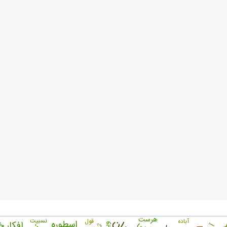
هرست
نسبیت
آباده
قول
اسطوره
افکار 