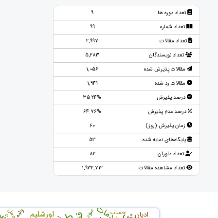
تعداد دوره ها
9
تعداد شماره
99
تعداد مقالات
2,997
تعداد نویسندگان
5,283
مقالات پذیرش شده
1,056
مقالات رد شده
1,941
درصد پذیرش
35.24%
درصد عدم پذیرش
64.76%
زمان پذیرش (روز)
60
پایگاه‌های نمایه شده
53
تعداد داوران
82
تعداد مشاهده مقالات
1,932,712
ولبه
سود
جمل
حساب
اورشلیم
ادیان