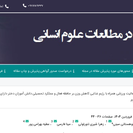
09216189337
تما
محورهای مورد پذیرش مقاله در مجله
درخواست صدور گواهی پذیرش و چاپ مقاله
فر
فعالیت ورزشی همراه با رژیم غذایی کاهش وزن بر حافظه فعال و عملکرد تحصیلی دانش آموزان دختر دارای
م
4
3
2
1
کوهستانی سینی*
، زهرا شیری تنورلوئی
، مینا فارسی
، عطیه بهرامی پور