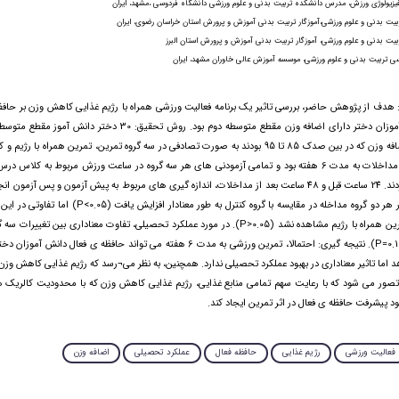
زیولوژی ورزش، مدرس دانشکده تربیت بدنی و علوم ورزشی دانشگاه فردوسی ،مشهد، ایران
بیت بدنی و علوم ورزشی،آموزگار تربیت بدنی آموزش و پرورش استان خراسان رضوی، ایران
بیت بدنی و علوم ورزشی، آموزگار تربیت بدنی آموزش و پرورش استان البرز
ی تربیت بدنی و علوم ورزشی، موسسه آموزش عالی خاوران مشهد، ایران
 هدف از پژوهش حاضر، بررسی تاثیر یک برنامه فعالیت ورزشی همراه با رژیم غذایی کاهش وزن بر حافظه
نفر) قرار گرفتند. مداخلات به مدت 6 هفته بود و تمامی آزمودنی های هر سه گروه در ساعت ورزش مربوط به کلاس
مدرسه شرکت کردند. 24 ساعت قبل و 48 ساعت بعد از مداخلات، اندازه گیری های مربوط به پیش آزمون و پس آزمون
حافظه ی فعال در هر دو گروه مداخله در مقایسه با گروه کنترل به طور مع
گروه تمرین و تمرین همراه با رژیم مشاهده نشد (P>0.05). در مورد عملکرد تحصیلی، تفاوت معناداری بین تغ
مشاهده نشد (P=0.18). نتیجه گیری: احتمالا، تمرین ورزشی به مدت 6 هفته می تواند حافظه ی فعال
د اما تاثیر معناداری در بهبود عملکرد تحصیلی ندارد. همچنین، به نظر می¬رسد که رژیم غذایی کاهش وزن، 
. تصور می شود که با رعایت سهم تمامی منابع غذایی، رژیم غذایی کاهش وزن که با محدودیت کالریک 
بود پیشرفت حافظه ی فعال در اثر تمرین ایجاد کند.
فعالیت ورزشی
رژیم غذایی
حافظه فعال
عملکرد تحصیلی
اضافه وزن