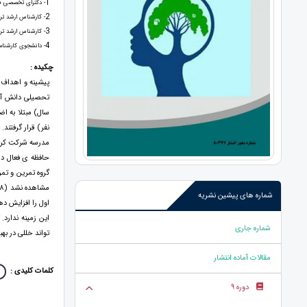
1
- دکترای تخصصی فی
2
- کارشناس ارشد تر
3
- کارشناس ارشد تر
4
- دانشجوی کارشناس
چکیده :
پیشینه و اهداف:
شماره های پیشین نشریه
اول را افزایش ده
این زمینه ندارد
شماره جاری
تواند خللی در به
مقالات آماده انتشار
کلمات کلیدی :
دوره 9