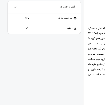
آمار و اطلاعات
مشاهده مقاله
532
 فعال و عملکرد
دانلود
209
تحصیلی دانش آموزان دختر دارای اضافه وزن مقطع متوسطه دوم بود. روش تحقیق: 30 دختر دانش آموز مقطع متوسطه دوم (15 تا 17
سال) مبتلا به اضافه وزن که در بین صدک 85 تا 95 بودند به صورت تصادفی در سه گروه تمرین، تمرین همراه با رژیم و کنترل (هر گروه 10
 درس تربیت بدنی نیز
 انجام شد. یافته ها:
نادار افزایش یافت (P<0.05) اما تفاوتی در این خصوص بین دو
ییرات سه گروه مورد مطالعه
 دانش آموزان دختر مقطع متوسطه
اثر معناداری در
همراه است، نمی