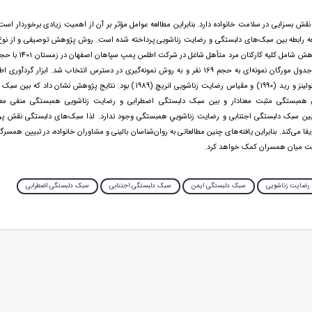
ش بسزايی در سلامت خانواده دارد. بنابراين مطالعه عوامل مؤثر بر آن از اهميت زيادی برخوردار است. 
ه رابطه بين سبک‌های دلبستگی و رضايت زناشويی پرداخته شده است. روش پژوهش توصيفی و از نوع
اين جامعه طبق جدول مورگان نمونه‌ای به حجم 169 نفر و به روش نمونه‌گيری در دسترس انتخاب شد. ابزار گ
سبک دلبستگی کولينز و ريد (1990) و مقياس رضايت زناشويی انريچ (1989) بود. نتايج پژوهش نش
همبستگی مثبت معنادار و بين سبک دلبستگی اضطرابی و رضايت زناشويی همبستگی منفی معنا
P)، اما بين سبک دلبستگی اجتنابی و رضايت زناشويي همبستگی وجود ندارد. لذا سبک‌های دلبستگی نقش پ
فا می‌کند. بنابراين يافته‌های چنين مطالعاتی به روان‌شناسان بالينی و مشاوران خانواده، در تبيين همسرگز
ت ميان همسران کمک خواهد کرد.
رضايت زناشويی
سبک دلبستگی ايمن
سبک دلبستگی اجتنابی
سبک دلبستگی اضطرابی