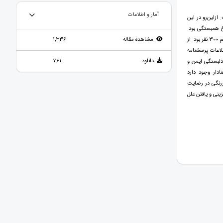
آمار و اطلاعات
ازاين‌رو در اين
 همبستگی بود.
جامعه آماری پژوهش شامل کليه کارکنان مرد متأهل شاغل در شرکت اطلس پمپ سپاهان اصفهان در زمستان 1401 با حجم 300 نفر بود. از
مشاهده مقاله
1,336
ردآوری اطلاعات پرسشنامه
دانلود
761
ان داد که بين سبک دلبستگی ايمن و
دار وجود دارد
ررنگی در رضايت
ينی و يافتن علل