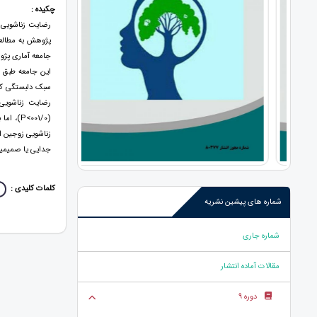
چکیده :
رضايت زناشويی نق
پژوهش به مطالع
رضايت زناشويی 
(001/0>
زناشويی زوجين اي
جدايی يا صميمي
کلمات کلیدی :
شماره های پیشین نشریه
شماره جاری
مقالات آماده انتشار
دوره 9