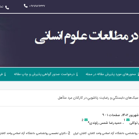
09216189337
تما
محورهای مورد پذیرش مقاله در مجله
درخواست صدور گواهی پذیرش و چاپ مقاله
فر
ن سبک‌های دلبستگي و رضايت زناشويي در کارکنان مرد متأهل
2
1
توکلی
، حمیدرضا شمس راوندی*
2
 روانشناسی، دانشگاه آزاد اسلامی واحد کاشان، کاشان، ایران
- دکترای تخصصی روانشناسی، دانشگاه آزاد اسلامی واحد کاشان،