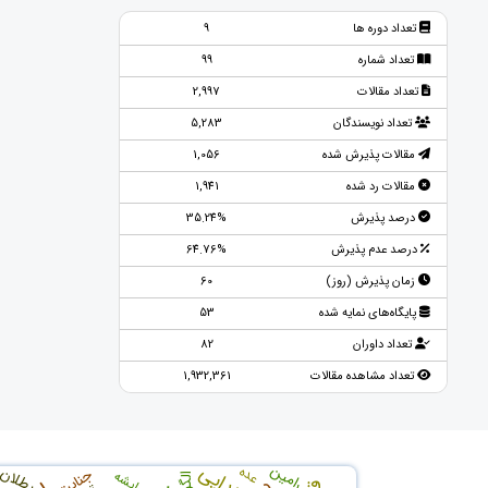
تعداد دوره ها
9
تعداد شماره
99
تعداد مقالات
2,997
تعداد نویسندگان
5,283
مقالات پذیرش شده
1,056
مقالات رد شده
1,941
درصد پذیرش
35.24%
درصد عدم پذیرش
64.76%
زمان پذیرش (روز)
60
پایگاه‌های نمایه شده
53
تعداد داوران
82
تعداد مشاهده مقالات
1,932,361
رامین
بطلان
عده
جنایت
عایشه
الگو