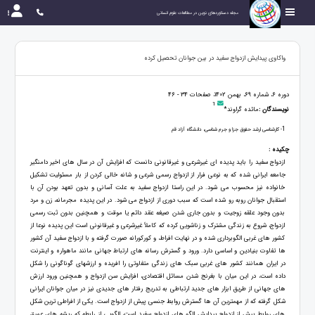
مجله دستاوردهای نوین در مطالعات علوم انسانی
واکاوی پیدایش ازدواج سفید در بین جوانان تحصیل کرده
دوره 6، شماره 69، بهمن 1402، صفحات 34 - 46
1
نویسندگان :
مائده گراوند*
1
- کارشناسی ارشد حقوق جزا و جرم شناسی، دانشگاه آزاد قم
چکیده :
ازدواج سفید را باید پدیده ای غیرشرعی و غیرقانونی دانست که افزایش آن در سال های اخیر دامنگیر
جامعه ایرانی شده که به نوعی فرار از ازدواج رسمی شرعی و شانه خالی کردن از بار مسئولیت تشکیل
خانواده نیز محسوب می شود. در این راستا ازدواج سفید به علت آسانی و بدون تعهد بودن آن با
استقبال جوانان روبه رو شده است که سبب دوری از ازدواج می شود. در این پدیده مجرمانه، زن و مرد
بدون وجود علقه زوجیت و بدون جاری شدن صیغه عقد دائم یا موقت و همچنین بدون ثبت رسمی
ازدواج، شروع به زندگی مشترک و زناشویی کرده که کاملاً غیرشرعی و غیرقانونی است این پدیده نوعا از
کشور های غربی الگوبرداری شده و در نهایت افراط، و کورکورانه صورت گرفته و با ازدواج سفید آن کشور
ها تفاوت بنیادین و اساسی دارد. ورود و گسترش رسانه های ارتباط جهانی مانند ماهواره و اینترنت
در ایران همانند کشور های غربی سبک های زندگی متفاوتی را افریده و ارزشهای گوناگونی را شکل
داده است، در این میان با بغرنج شدن مسائل اقتصادی، افزایش سن ازدواج و همچنین ورود ارزش
های جهانی از طریق ابزار های جدید ارتباطی به تدریج رفتار های جدیدی نیز در میان جوانان ایرانی
شکل گرفته که از مهمترین آن ها گسترش روابط جنسی پیش از ازدواج است. یکی از افراطی ترین شکل
های روابط پیش از ازدواج پیدایش الگو های ازدواج سفید است، الگویی از رابطه که ریشه های عمیق