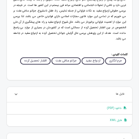
غربی دارد و ناشی از تحولات اجتماعی و اقتصادی میانه قرن بیستم در این کشور ها است. در نتیجه در
بررسی حقوقی ازدواج سفید به نکات فراوانی از جمله تدلیس، زنا، طفل نامشروع، جرائم منافی عفت بر
می خوریم که در تمامی این موارد قانون مجازات اسلامی دارای قوانینی خاص می باشد، لذا بررسی
این موارد از اهمیت فراوانی برخوردار می باشد. علل شیوع ازدواج سفید و راه های پیشگیری از آن علی
الخصوص در بین اقشار تحصیل کرده از مسائلی است که در کشورمان در بسیاری از موارد بی پاسخ
مانده است. هدف از این پژوهش بررسی علل گرایش جوانان تحصیل کرده به ازدواج سفید در جامعه
می باشد.
کلمات کلیدی :
جرم انگاری
ازدواج سفید
جرائم منافی عفت
اقشار تحصیل کرده
فایل ها
دانلود (PDF)
فایل XML